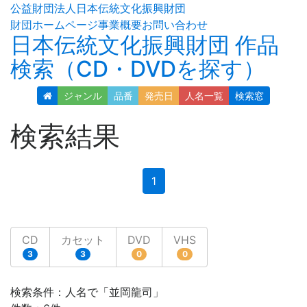
公益財団法人日本伝統文化振興財団
財団ホームページ
事業概要
お問い合わせ
日本伝統文化振興財団 作品
検索（CD・DVDを探す）
ジャンル
品番
発売日
人名
一覧
検索窓
検索結果
(current)
1
CD
カセット
DVD
VHS
3
3
0
0
検索条件：人名で「並岡龍司」