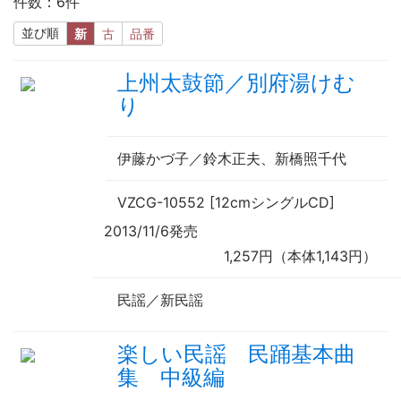
件数：6件
並び順
新
古
品番
上州太鼓節／別府湯けむ
り
伊藤かづ子／鈴木正夫、新橋照千代
VZCG-10552 [12cmシングルCD]
2013/11/6発売
1,257円（本体1,143円）
民謡／新民謡
楽しい民謡 民踊基本曲
集 中級編