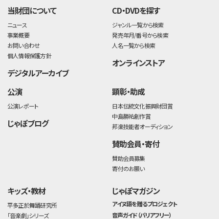
当財団について
CD・DVDを探す
ニュース
ジャンル一覧から検索
事業概要
発売年月/番号から検索
お問い合わせ
人名一覧から検索
個人情報保護方針
オンラインストア
デジタルアーカイブ
公演
顕彰・助成
公演レポート
日本伝統文化振興財団賞
中島勝祐創作賞
じゃぽブログ
邦楽技能者オーディション
賛助会員・寄付
賛助会員募集
寄付のお願い
キッズ・教材
じゃぽマガジン
アイヌ語を贈るプロジェクト
平多正於舞踊研究所
音声ガイド（バリアフリー）
「音楽劇」シリーズ