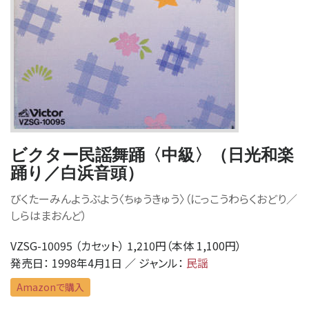
ビクター民謡舞踊〈中級〉（日光和楽
踊り／白浜音頭）
びくたーみんようぶよう〈ちゅうきゅう〉（にっこうわらくおどり／
しらはまおんど）
VZSG-10095 （カセット） 1,210円（本体 1,100円）
発売日： 1998年4月1日 ／ ジャンル：
民謡
Amazonで購入