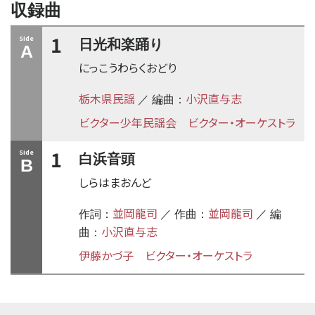
収録曲
1
Side
日光和楽踊り
A
にっこうわらくおどり
栃木県民謡
小沢直与志
／ 編曲：
ビクター少年民謡会
ビクター・オーケストラ
1
Side
白浜音頭
B
しらはまおんど
並岡龍司
並岡龍司
作詞：
／ 作曲：
／ 編
小沢直与志
曲：
伊藤かづ子
ビクター・オーケストラ
time:0.53 s
・