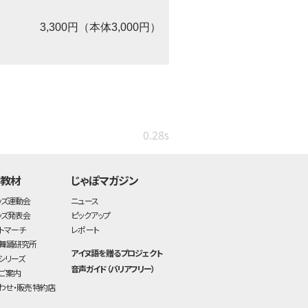
3,300円（本体3,000円）
0.28s
・教材
じゃぽマガジン
ッズ運動会
ニュース
ッズ発表会
ピックアップ
トマーチ
レポート
舞踊研究所
アイヌ語を贈るプロジェクト
シリーズ
音声ガイド（バリアフリー）
ご案内
わせ・販売特約店