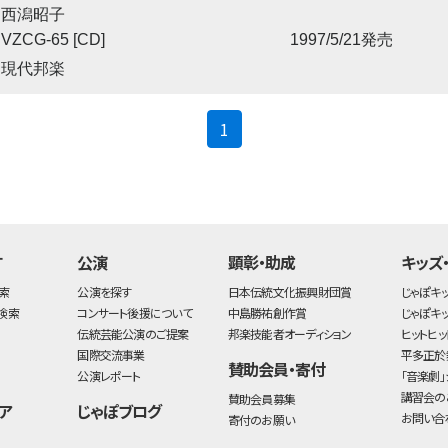
西潟昭子
VZCG-65 [CD]
1997/5/21発売
現代邦楽
(current)
1
す
公演
顕彰・助成
キッズ
索
公演を探す
日本伝統文化振興財団賞
じゃぽキ
検索
コンサート後援について
中島勝祐創作賞
じゃぽキ
伝統芸能公演のご提案
邦楽技能者オーディション
ヒットヒッ
国際交流事業
平多正於
賛助会員・寄付
公演レポート
「音楽劇」
講習会の
賛助会員募集
ア
じゃぽブログ
お問い合
寄付のお願い