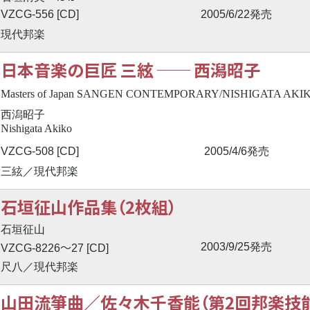
VZCG-556 [CD]
2005/6/22発売
現代邦楽
日本音楽の巨匠 三絃
──
西潟昭子
Masters of Japan SANGEN CONTEMPORARY/NISHIGATA AKI
西潟昭子
Nishigata Akiko
VZCG-508 [CD]
2005/4/6発売
三絃／現代邦楽
石垣征山作品集（2枚組）
石垣征山
〜
2003/9/25発売
VZCG-8226
27 [CD]
尺八／現代邦楽
山田流箏曲／佐々木千香能（第2回邦楽技