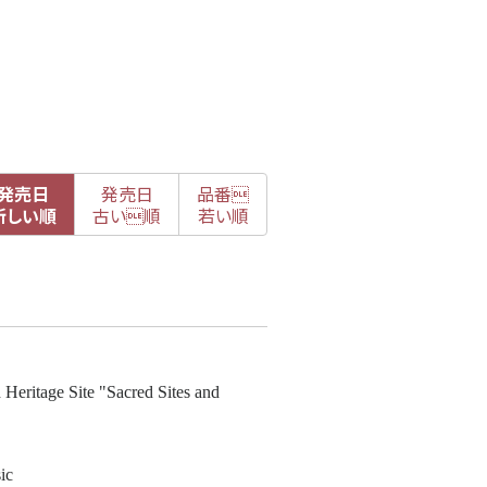
発売日
発売日
品番

新
しい順
古
い順
若い順
Heritage Site "Sacred Sites and
ic