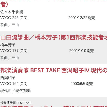
者）
佐々木千香能
VZCG-246 [CD]
2001/12/22発売
箏曲／三曲
山田流箏曲／橋本芳子（第1回邦楽技能者オ
橋本芳子
VZCG-177 [CD]
2001/1/10発売
箏曲／三曲
邦楽演奏家 BEST TAKE 西潟昭子Ⅳ 現代
西潟昭子
VZCG-164 [CD]
2000/6/5発売
現代曲／現代邦楽
邦楽演奏家 BEST TAKE