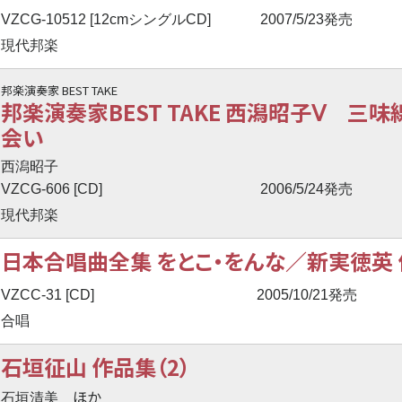
VZCG-10512 [12cmシングルCD]
2007/5/23発売
現代邦楽
邦楽演奏家 BEST TAKE
邦楽演奏家BEST TAKE 西潟昭子Ⅴ 三
会い
西潟昭子
VZCG-606 [CD]
2006/5/24発売
現代邦楽
日本合唱曲全集 をとこ・をんな／新実徳英 
VZCC-31 [CD]
2005/10/21発売
合唱
石垣征山 作品集（2）
ほか
石垣清美