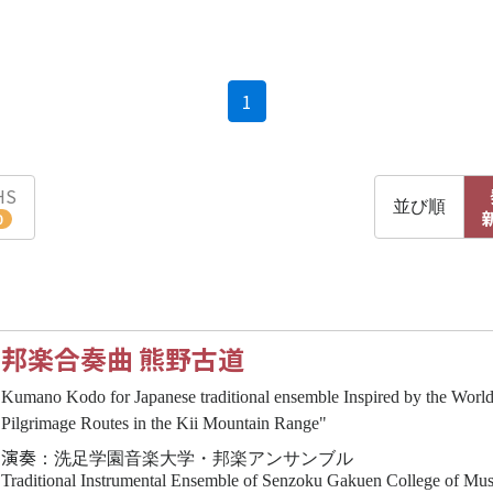
(current)
1
HS
並び順
0
邦楽合奏曲 熊野古道
Kumano Kodo for Japanese traditional ensemble Inspired by the World 
Pilgrimage Routes in the Kii Mountain Range"
演奏
：洗足学園音楽大学・邦楽アンサンブル
Traditional Instrumental Ensemble of Senzoku Gakuen College of Mus