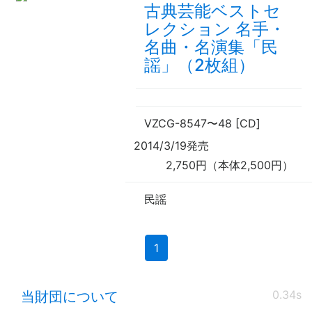
古典芸能ベストセ
レクション 名手・
名曲・名演集「民
謡」（2枚組）
VZCG-8547
〜
48 [CD]
2014/3/19発売
2,750円（本体2,500円）
民謡
(current)
1
0.34s
当財団について