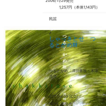
2006/11/29発売
1,257円（本体1,143円）
民謡
♪
しゃっきとせ つ
るとかめⅢ
つるとかめ〔澤田勝秋・木津
茂理〕
VZCG-639 [CD]
2007/4/25発売