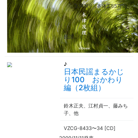
3,143円（本体2,857円）
民謡
♪
日本民謡まるかじ
り100 おかわり
編（2枚組）
鈴木正夫、江村貞一、藤みち
子、
他
VZCG-8433
〜
34 [CD]