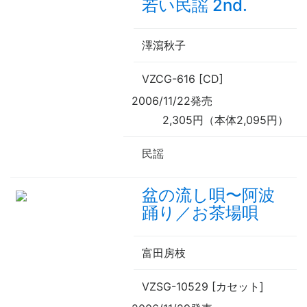
若い民謡 2nd.
澤瀉秋子
VZCG-616 [CD]
2006/11/22発売
2,305円（本体2,095円）
民謡
盆の流し唄
〜
阿波
踊り／お茶場唄
富田房枝
VZSG-10529 [カセット]