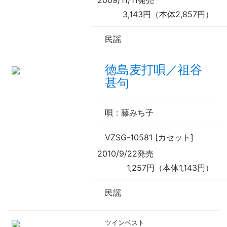
2009/11/11発売
3,143円（本体2,857円）
民謡
徳島麦打唄／祖谷
甚句
唄
：藤みち子
VZSG-10581 [カセット]
2010/9/22発売
1,257円（本体1,143円）
民謡
ツインベスト