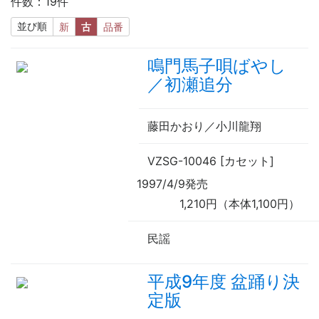
件数：19件
並び順
新
古
品番
鳴門馬子唄ばやし
／初瀬追分
藤田かおり／小川龍翔
VZSG-10046 [カセット]
1997/4/9発売
1,210円（本体1,100円）
民謡
平成9年度 盆踊り決
定版