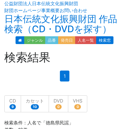
公益財団法人日本伝統文化振興財団
財団ホームページ
事業概要
お問い合わせ
日本伝統文化振興財団 作品
検索（CD・DVDを探す）
ジャンル
品番
発売日
人名
一覧
検索窓
検索結果
(current)
1
CD
カセット
DVD
VHS
9
10
0
0
検索条件：人名で「徳島県民謡」