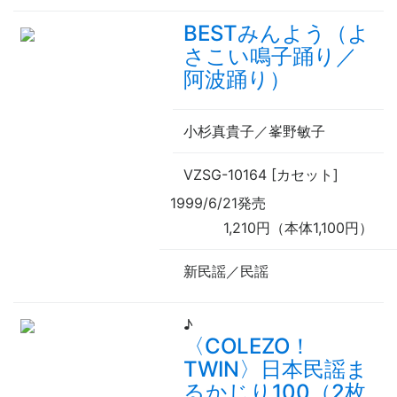
BESTみんよう（よ
さこい鳴子踊り／
阿波踊り）
小杉真貴子／峯野敏子
VZSG-10164 [カセット]
1999/6/21発売
1,210円（本体1,100円）
新民謡／民謡
♪
〈COLEZO！
TWIN〉日本民謡ま
るかじり100（2枚