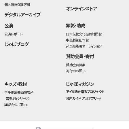
個人情報保護方針
オンラインストア
デジタルアーカイブ
公演
顕彰・助成
公演レポート
日本伝統文化振興財団賞
中島勝祐創作賞
じゃぽブログ
邦楽技能者オーディション
賛助会員・寄付
賛助会員募集
寄付のお願い
キッズ・教材
じゃぽマガジン
アイヌ語を贈るプロジェクト
平多正於舞踊研究所
音声ガイド（バリアフリー）
「音楽劇」シリーズ
講習会のご案内