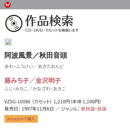
阿波風景／秋田音頭
あわ・ふうけい／あきたおんど
藤みち子
／
金沢明子
ふじ・みちこ／かなざわ・あきこ
VZSG-10086 （カセット） 1,210円（本体 1,100円）
発売日： 1997年11月6日 ／ ジャンル：
新民謡
・
民謡
Amazonで購入