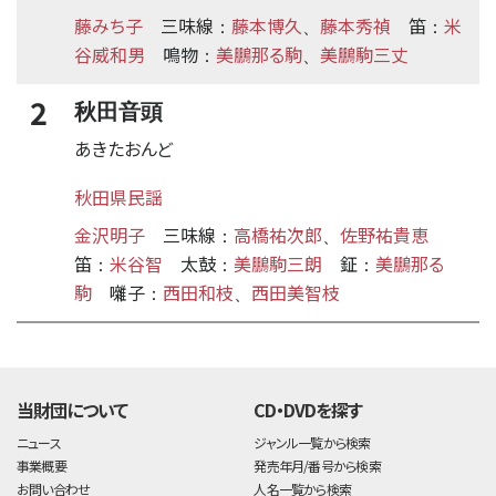
藤みち子
三味線
藤本博久
藤本秀禎
笛
米
：
、
：
谷威和男
鳴物
美鵬那る駒
美鵬駒三丈
：
、
2
秋田音頭
あきたおんど
秋田県民謡
金沢明子
三味線
高橋祐次郎
佐野祐貴恵
：
、
笛
米谷智
太鼓
美鵬駒三朗
鉦
美鵬那る
：
：
：
駒
囃子
西田和枝
西田美智枝
：
、
time:0.43 s
・
当財団について
CD・DVDを探す
ニュース
ジャンル一覧から検索
事業概要
発売年月/番号から検索
お問い合わせ
人名一覧から検索