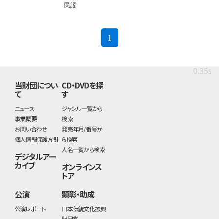
民謡
(current)
1
0.35s
当財団につい
CD・DVDを探
て
す
ニュース
ジャンル一覧から
事業概要
検索
お問い合わせ
発売年月/番号か
個人情報保護方針
ら検索
人名一覧から検索
デジタルアー
カイブ
オンラインス
トア
公演
顕彰・助成
公演レポート
日本伝統文化振興
財団賞