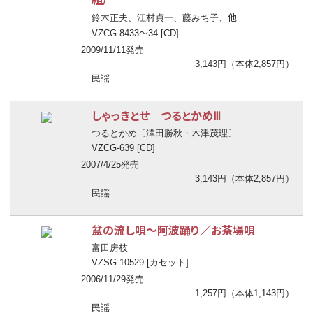
他
鈴木正夫、江村貞一、藤みち子、
〜
VZCG-8433
34 [CD]
2009/11/11発売
3,143円（本体2,857円）
民謡
しゃっきとせ つるとかめⅢ
つるとかめ〔澤田勝秋・木津茂理〕
VZCG-639 [CD]
2007/4/25発売
3,143円（本体2,857円）
民謡
盆の流し唄
〜
阿波踊り／お茶場唄
富田房枝
VZSG-10529 [カセット]
2006/11/29発売
1,257円（本体1,143円）
民謡