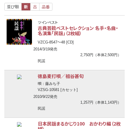
新
古
品番
並び順
ツインベスト
古典芸能ベストセレクション 名手・名曲・
名演集「民謡」（2枚組）
〜
VZCG-8547
48 [CD]
2014/3/19発売
2,750円（本体2,500円）
民謡
徳島麦打唄／祖谷甚句
唄
：藤みち子
VZSG-10581 [カセット]
2010/9/22発売
1,257円（本体1,143円）
民謡
日本民謡まるかじり100 おかわり編（2枚
組）