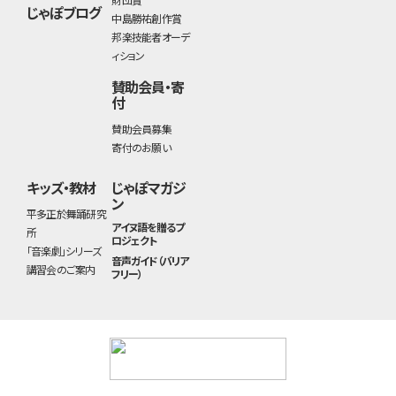
じゃぽブログ
中島勝祐創作賞
邦楽技能者オーデ
ィション
賛助会員・寄
付
賛助会員募集
寄付のお願い
キッズ・教材
じゃぽマガジ
ン
平多正於舞踊研究
アイヌ語を贈るプ
所
ロジェクト
「音楽劇」シリーズ
音声ガイド（バリア
講習会のご案内
フリー）