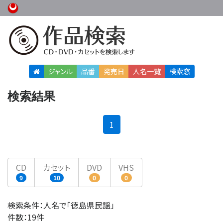
ジャンル
品番
発売日
人名
一覧
検索窓
検索結果
(current)
1
CD
カセット
DVD
VHS
9
10
0
0
検索条件：人名で「徳島県民謡」
件数：19件