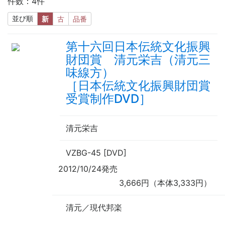
件数：4件
並び順
新
古
品番
第十六回日本伝統文化振興
財団賞 清元栄吉（清元三
味線方）
［日本伝統文化振興財団賞
受賞制作DVD］
清元栄吉
VZBG-45 [DVD]
2012/10/24発売
3,666円（本体3,333円）
清元／現代邦楽