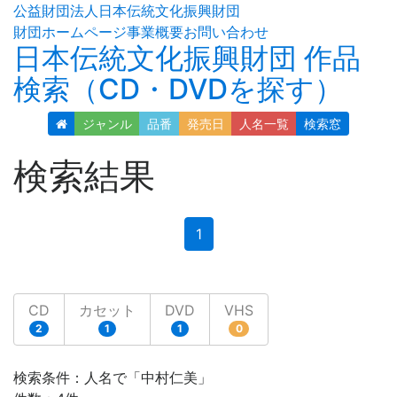
公益財団法人日本伝統文化振興財団
財団ホームページ
事業概要
お問い合わせ
日本伝統文化振興財団 作品
検索（CD・DVDを探す）
ジャンル
品番
発売日
人名
一覧
検索窓
検索結果
(current)
1
CD
カセット
DVD
VHS
2
1
1
0
検索条件：人名で「中村仁美」