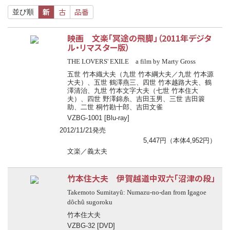
新
古
品番
並び順
映画 文楽「冥途の飛脚」（2011年デジタ
ル・リマスター版）
THE LOVERS' EXILE a film by Marty Gross
五世 竹本織大夫（九世 竹本綱大夫／九世 竹本源
大夫）、五世 鶴澤燕三、四世 竹本越路大夫、鶴
澤清治、九世 竹本文字大夫（七世 竹本住大
夫）、四世 野澤錦糸、吉田玉男、三世 吉田簑
助、二世 桐竹勘十郎、吉田文雀
VZBG-1001 [Blu-ray]
2012/11/21発売
5,447円（本体4,952円）
文楽／義太夫
竹本住大夫 伊賀越道中双六「沼津の段」
Takemoto Sumitayû: Numazu-no-dan from Igagoe
dôchû sugoroku
竹本住大夫
VZBG-32 [DVD]