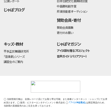
公演レポート
日本伝統文化振興財団賞
中島勝祐創作賞
じゃぽブログ
邦楽技能者オーディション
賛助会員・寄付
賛助会員募集
寄付のお願い
キッズ・教材
じゃぽマガジン
アイヌ語を贈るプロジェクト
平多正於舞踊研究所
音声ガイド（バリアフリー）
「音楽劇」シリーズ
講習会のご案内
◯ 当財団発行物は、全国レコード店にてお取り寄せ可能、また各種インターネット・ショップにてお求
『アイヌ神話集成』
め頂けます。◯ 販売：ビクターエンタテインメント株式会社 ◯
は限定商品のため、
当財団の直接販売のみご注文を承っております。