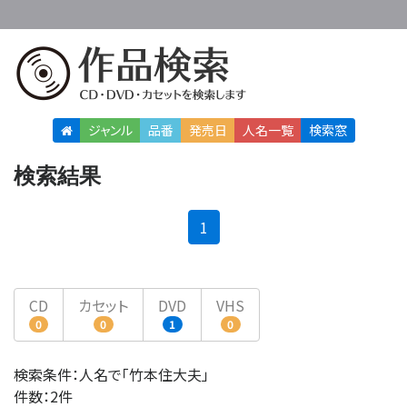
ジャンル
品番
発売日
人名
一覧
検索窓
検索結果
(current)
1
CD
カセット
DVD
VHS
0
0
1
0
検索条件：人名で「竹本住大夫」
件数：2件