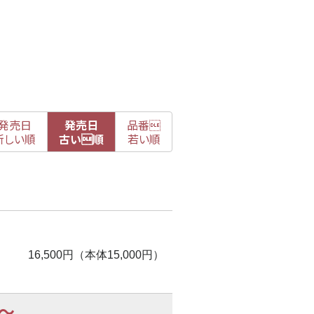
発売日
発売日
品番

新
しい順
古
い順
若い順
16,500円（本体15,000円）
〜