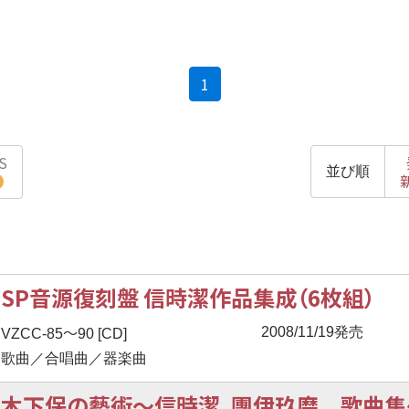
(current)
1
S
並び順
SP音源復刻盤 信時潔作品集成（6枚組）
〜
2008/11/19発売
VZCC-85
90 [CD]
歌曲／合唱曲／器楽曲
木下保の藝術
〜
信時潔、團伊玖磨 歌曲集