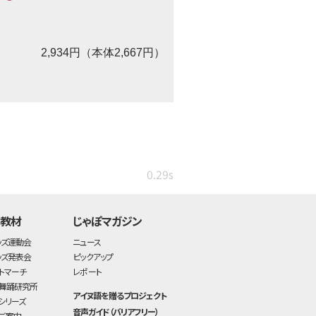
2,934円（本体2,667円）
0.29s
・教材
じゃぽマガジン
ッズ運動会
ニュース
ッズ発表会
ピックアップ
トマーチ
レポート
舞踊研究所
アイヌ語を贈るプロジェクト
シリーズ
音声ガイド（バリアフリー）
ご案内