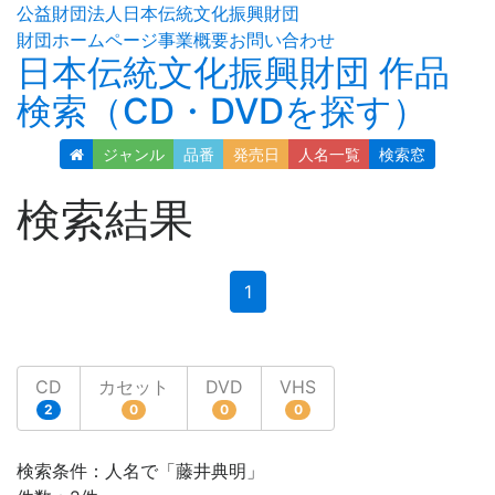
公益財団法人日本伝統文化振興財団
財団ホームページ
事業概要
お問い合わせ
日本伝統文化振興財団 作品
検索（CD・DVDを探す）
ジャンル
品番
発売日
人名
一覧
検索窓
検索結果
(current)
1
CD
カセット
DVD
VHS
2
0
0
0
検索条件：人名で「藤井典明」