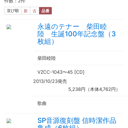
件数：2件
並び順
新
古
品番
永遠のテナー 柴田睦
陸 生誕100年記念盤（3
枚組）
柴田睦陸
VZCC-1043
〜
45 [CD]
2013/10/23発売
5,238円（本体4,762円）
歌曲
SP音源復刻盤 信時潔作品
集成（6枚組）