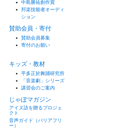
中島勝祐創作賞
邦楽技能者オーディ
ション
賛助会員・寄付
賛助会員募集
寄付のお願い
キッズ・教材
平多正於舞踊研究所
「音楽劇」シリーズ
講習会のご案内
じゃぽマガジン
アイヌ語を贈るプロジェ
クト
音声ガイド（バリアフリ
ー）