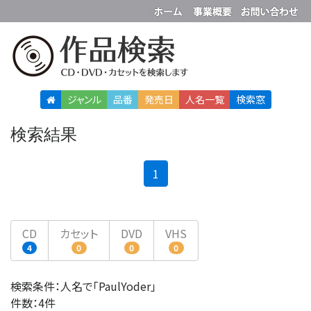
ジャンル
品番
発売日
人名
一覧
検索窓
検索結果
(current)
1
CD
カセット
DVD
VHS
4
0
0
0
検索条件：人名で「PaulYoder」
件数：4件