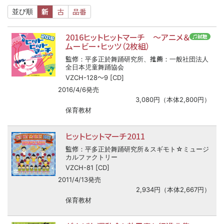
新
古
品番
並び順
2016ヒットヒットマーチ ～アニメ＆
♫試聴
ムービー・ヒッツ（2枚組）
監修
推薦
：平多正於舞踊研究所、
：一般社団法人
全日本児童舞踊協会
〜
VZCH-128
9 [CD]
2016/4/6発売
3,080円（本体2,800円）
保育教材
ヒットヒットマーチ2011
監修
：平多正於舞踊研究所＆スギモト☆ミュージ
カルファクトリー
VZCH-81 [CD]
2011/4/13発売
2,934円（本体2,667円）
保育教材