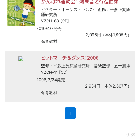
がんばれ運動会！ 効果音と行進曲集
ほか
監修
ビクター・オーケストラ
：平多正於舞
踊研究所
VZCH-68 [CD]
2010/4/7発売
2,096円（本体1,905円）
保育教材
ヒットマーチ＆ダンス！2006
監修
音楽監修
：平多正於舞踊研究所
：五十嵐洋
VZCH-11 [CD]
2006/3/24発売
2,934円（本体2,667円）
保育教材
(current)
1
0.3s