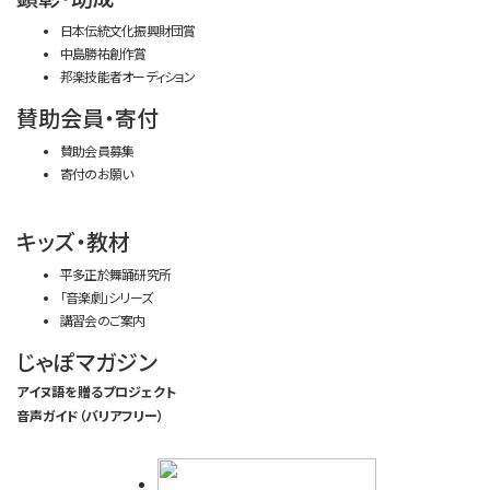
日本伝統文化振興財団賞
中島勝祐創作賞
邦楽技能者オーディション
賛助会員・寄付
賛助会員募集
寄付のお願い
キッズ・教材
平多正於舞踊研究所
「音楽劇」シリーズ
講習会のご案内
じゃぽマガジン
アイヌ語を贈るプロジェクト
音声ガイド（バリアフリー）