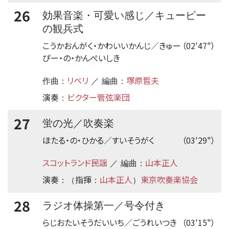
26
効果音楽・可愛い感じ／キューピー
の観兵式
こうかおんがく・かわいいかんじ／きゅー
（02'47"）
ぴー・の・かんぺいしき
リベリ
塚原晢夫
作曲：
／ 編曲：
演奏
ビクター管弦楽団
：
27
蛍の光／吹奏楽
ほたる・の・ひかる／すいそうがく
（03'29"）
スコットランド民謡
山本正人
／ 編曲：
演奏
指揮
山本正人
東京吹奏楽協会
：（
：
）
28
ラジオ体操第一／号令付き
らじおたいそうだいいち／ごうれいつき
（03'15"）