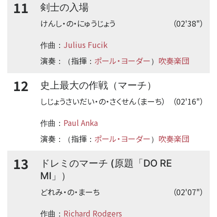
11
剣士の入場
けんし・の・にゅうじょう
（02'38"）
Julius Fucik
作曲：
演奏
指揮
ポール・ヨーダー
吹奏楽団
：（
：
）
12
史上最大の作戦（マーチ）
しじょうさいだい・の・さくせん（まーち）
（02'16"）
Paul Anka
作曲：
演奏
指揮
ポール・ヨーダー
吹奏楽団
：（
：
）
13
ドレミのマーチ (原題「DO RE
MI」）
どれみ・の・まーち
（02'07"）
Richard Rodgers
作曲：