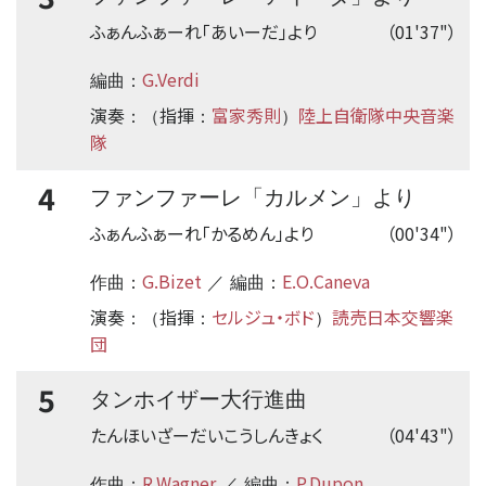
ふぁんふぁーれ「あいーだ」より
（01'37"）
G.Verdi
編曲：
演奏
指揮
富家秀則
陸上自衛隊中央音楽
：（
：
）
隊
4
ファンファーレ「カルメン」より
ふぁんふぁーれ「かるめん」より
（00'34"）
G.Bizet
E.O.Caneva
作曲：
／ 編曲：
演奏
指揮
セルジュ・ボド
読売日本交響楽
：（
：
）
団
5
タンホイザー大行進曲
たんほいざーだいこうしんきょく
（04'43"）
R.Wagner
P.Dupon
作曲：
／ 編曲：