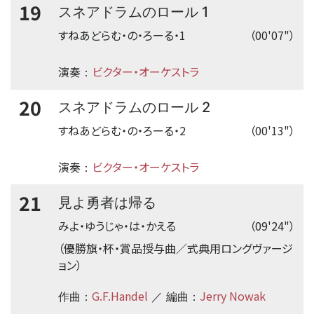
19
スネアドラムのロール 1
すねあどらむ・の・ろーる・1
（00'07"）
演奏
ビクター・オーケストラ
：
20
スネアドラムのロール 2
すねあどらむ・の・ろーる・2
（00'13"）
演奏
ビクター・オーケストラ
：
21
見よ勇者は帰る
みよ・ゆうじゃ・は・かえる
（09'24"）
（優勝旗・杯・賞品授与曲／式典用ロングヴァージ
ョン）
G.F.Handel
Jerry Nowak
作曲：
／ 編曲：