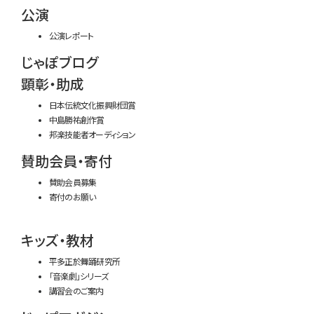
公演
公演レポート
じゃぽブログ
顕彰・助成
日本伝統文化振興財団賞
中島勝祐創作賞
邦楽技能者オーディション
賛助会員・寄付
賛助会員募集
寄付のお願い
キッズ・教材
平多正於舞踊研究所
「音楽劇」シリーズ
講習会のご案内