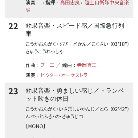
演奏
指揮
高田忠良
陸上自衛隊中央音楽
：（
：
）
隊
22
効果音楽・スピード感／国際急行列
車
こうかおんがく・すぴーどかん／こくさい
（03'18"）
きゅうこうれっしゃ
ブーエ
寺岡真三
作曲：
／ 編曲：
演奏
ビクター・オーケストラ
：
23
効果音楽・勇ましい感じ／トランペ
ット吹きの休日
こうかおんがく・いさましいかんじ／とら
（02'42"）
んぺっとふき・の・きゅうじつ
［MONO］