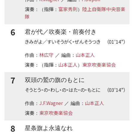
演奏
指揮
富家秀則
陸上自衛隊中央音楽
：（
：
）
隊
6
君が代／吹奏楽・前奏付き
きみがよ／すいそうがく・ぜんそうつき
（01'14"）
林広守
山本正人
作曲：
／ 編曲：
演奏
指揮
山本正人
東京吹奏楽協会
：（
：
）
7
双頭の鷲の旗のもとに
そうとう・の・わし・の・はた・の・もとに
（03'14"）
J.F.Wagner
山本正人
作曲：
／ 編曲：
演奏
東京吹奏楽協会
：
8
星条旗よ永遠なれ