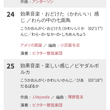
アンダーソン
作曲：
24
効果音楽・おどけた（かわいい）感
じ ／わらの中の七面鳥
こうかおんがく・おどけた（かわいい）か
（02'17"）
んじ／わら・の・なか・の・しちめんちょう
アメリカ民謡
小沢直与志
／ 編曲：
演奏
ビクター管弦楽団
：
25
効果音楽・楽しい感じ／ビヤダルポ
ルカ
こうかおんがく・かわいいかんじ／びあ
（03'18"）
だるぽるか
J.Vejvoda
塚原晢夫
作曲：
／ 編曲：
演奏
ビクター管弦楽団
：