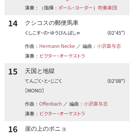
演奏
指揮
ポール・ヨーダー
吹奏楽団
：（
：
）
14
クシコスの郵便馬車
くしこす・の・ゆうびんばしゃ
（02'45"）
Hermann Necke
小沢直与志
作曲：
／ 編曲：
演奏
ビクター・オーケストラ
：
15
天国と地獄
てんごく・と・じごく
（02'08"）
［MONO］
Offenbach
小沢直与志
作曲：
／ 編曲：
演奏
ビクター・オーケストラ
：
16
崖の上のポニョ