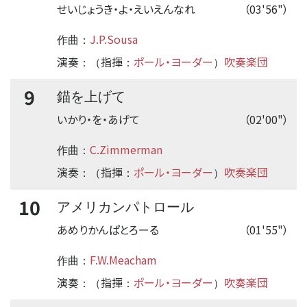
せいじょうき・よ・えいえんなれ
（03'56"）
J.P.Sousa
作曲：
演奏
指揮
ポール・ヨーダー
吹奏楽団
：（
：
）
9
錨を上げて
いかり・を・あげて
（02'00"）
C.Zimmerman
作曲：
演奏
指揮
ポール・ヨーダー
吹奏楽団
：（
：
）
10
アメリカンパトロール
あめりかんぱとろーる
（01'55"）
F.W.Meacham
作曲：
演奏
指揮
ポール・ヨーダー
吹奏楽団
：（
：
）