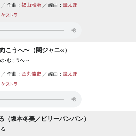
福山雅治
轟太郎
 ／ 作曲：
／ 編曲：
ーケストラ
〜
向こうへ
（関ジャニ∞）
・の・むこうへ
〜
金丸佳史
轟太郎
 ／ 作曲：
／ 編曲：
ーケストラ
る（坂本冬美／ビリーバンバン）
てる