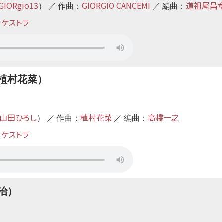
GIORgio13
GIORGIO CANCEMI
道祖尾昌
） ／ 作曲：
／ 編曲：
ーケストラ
植村花菜）
山田ひろし
植村花菜
高橋一之
） ／ 作曲：
／ 編曲：
ーケストラ
治）