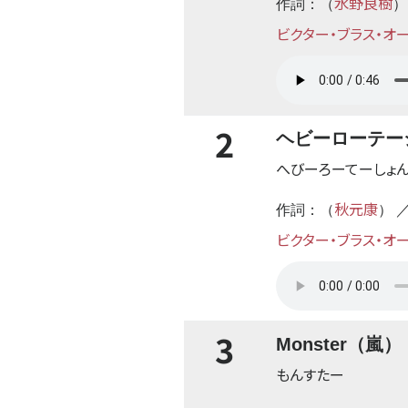
水野良樹
作詞：（
）
ビクター・ブラス・オ
2
ヘビーローテーシ
へびーろーてーしょ
秋元康
作詞：（
） 
ビクター・ブラス・オ
3
Monster（嵐）
もんすたー