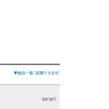
▼曲目一覧 （試聴できます）
（04'38"）