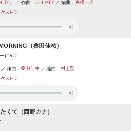
NITE
CHI-MEY
高橋一之
） ／ 作曲：
／ 編曲：
ーケストラ
HE MORNING（桑田佳祐）
もーにんぐ
桑田佳祐
村上聖
 ／ 作曲：
／ 編曲：
ーケストラ
いたくて（西野カナ）
て