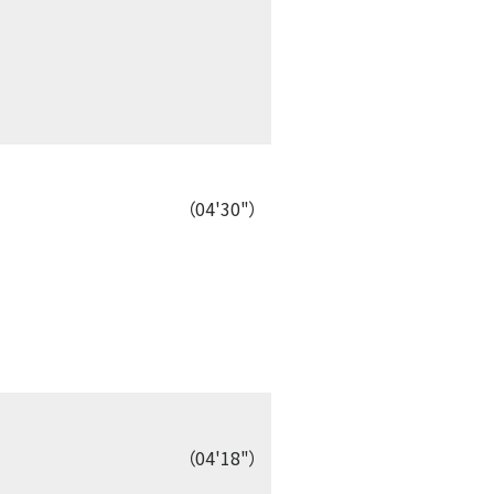
（04'30"）
（04'18"）