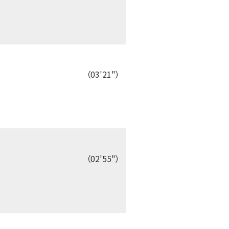
（03'21"）
（02'55"）