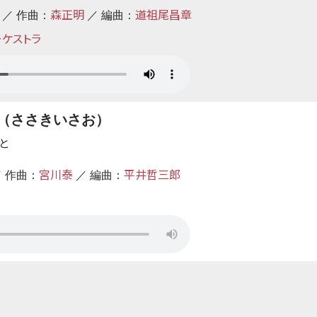
森正明
道祖尾昌章
 ／ 作曲：
／ 編曲：
ーケストラ
（ささきいさお）
と
宮川泰
平井哲三郎
／ 作曲：
／ 編曲：