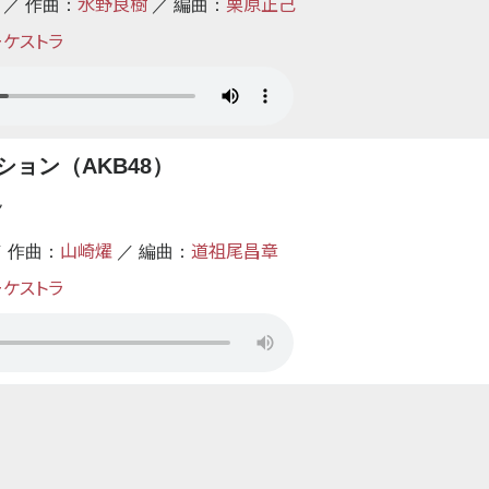
水野良樹
栗原正己
 ／ 作曲：
／ 編曲：
ーケストラ
ョン（AKB48）
ん
山崎燿
道祖尾昌章
／ 作曲：
／ 編曲：
ーケストラ