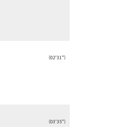
（02'31"）
（03'35"）