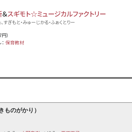
所
＆
スギモト☆ミュージカルファクトリー
ょ、すぎもと・みゅーじかる・ふぁくとりー
67円）
ル：
保育教材
きものがかり）