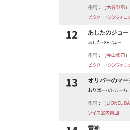
木谷梨男
作詞：（
）
ビクター・シンフォニ
12
あしたのジョー
あした・の・じょー
寺山修司
作詞：（
）
ビクター・シンフォニ
13
オリバーのマー
おりばー・の・まーち
LIONEL B
作詞：（
ツイス室内楽団
14
雷神