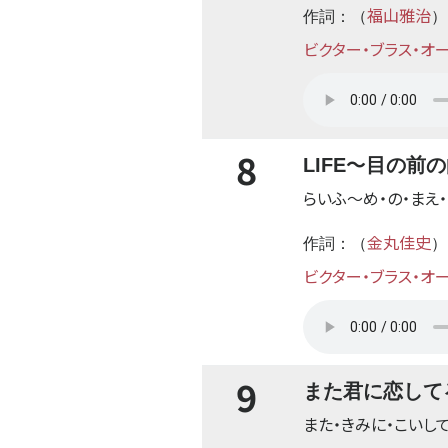
福山雅治
作詞：（
）
ビクター・ブラス・オ
8
〜
LIFE
目の前の
らいふ
〜
め・の・まえ
金丸佳史
作詞：（
）
ビクター・ブラス・オ
9
また君に恋して
また・きみに・こいし