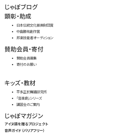
じゃぽブログ
顕彰・助成
日本伝統文化振興財団賞
中島勝祐創作賞
邦楽技能者オーディション
賛助会員・寄付
賛助会員募集
寄付のお願い
キッズ・教材
平多正於舞踊研究所
「音楽劇」シリーズ
講習会のご案内
じゃぽマガジン
アイヌ語を贈るプロジェクト
音声ガイド（バリアフリー）