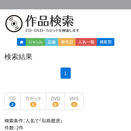
ジャンル
品番
発売日
人名
一覧
検索窓
検索結果
(current)
1
CD
カセット
DVD
VHS
2
0
0
0
検索条件：人名で「似鳥健彦」
件数：2件