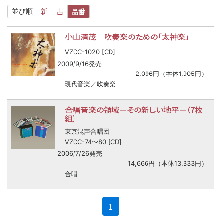
新
古
品番
並び順
小山清茂 吹奏楽のための「太神楽」
VZCC-1020 [CD]
2009/9/16発売
2,096円（本体1,905円）
現代音楽／吹奏楽
合唱音楽の領域—その新しい地平—（7枚
組）
東京混声合唱団
〜
VZCC-74
80 [CD]
2006/7/26発売
14,666円（本体13,333円）
合唱
(current)
1