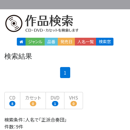
ジャンル
品番
発売日
人名
一覧
検索窓
検索結果
(current)
1
CD
カセット
DVD
VHS
8
0
1
0
検索条件：人名で「正派合奏団」
件数：9件