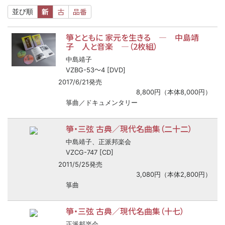
新
古
品番
並び順
箏とともに 家元を生きる ― 中島靖
子 人と音楽 ―（2枚組）
中島靖子
〜
VZBG-53
4 [DVD]
2017/6/21発売
8,800円（本体8,000円）
箏曲／ドキュメンタリー
箏・三弦 古典／現代名曲集（二十二）
中島靖子、正派邦楽会
VZCG-747 [CD]
2011/5/25発売
3,080円（本体2,800円）
箏曲
箏・三弦 古典／現代名曲集（十七）
正派邦楽会