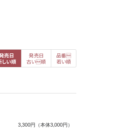
発売日
発売日
品番

新
しい順
古
い順
若い順
3,300円（本体3,000円）