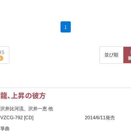
(current)
1
HS
並び順
0
龍、上昇の彼方
沢井比河流、沢井一恵 他
VZCG-792 [CD]
2014/6/11発売
箏曲