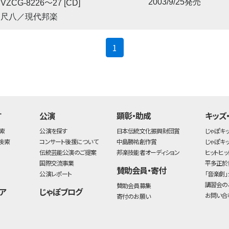
〜
2003/9/25発売
VZCG-8226
27 [CD]
尺八／現代邦楽
(current)
1
す
公演
顕彰・助成
キッズ
索
公演を探す
日本伝統文化振興財団賞
じゃぽキ
検索
コンサート後援について
中島勝祐創作賞
じゃぽキ
伝統芸能公演のご提案
邦楽技能者オーディション
ヒットヒッ
国際交流事業
平多正於
賛助会員・寄付
公演レポート
「音楽劇」
講習会の
賛助会員募集
ア
じゃぽブログ
お問い合
寄付のお願い