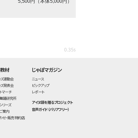
5,500円（本体5,000円）
0.35s
・教材
じゃぽマガジン
ッズ運動会
ニュース
ッズ発表会
ピックアップ
トマーチ
レポート
舞踊研究所
アイヌ語を贈るプロジェクト
シリーズ
音声ガイド（バリアフリー）
ご案内
わせ・販売特約店