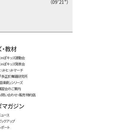
（09'21"）
time:0.4 s
・
ズ・教材
じゃぽキッズ運動会
じゃぽキッズ発表会
ヒットヒットマーチ
平多正於舞踊研究所
「音楽劇」シリーズ
講習会のご案内
お問い合わせ・販売特約店
ぽマガジン
ニュース
ピックアップ
レポート