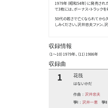
1979年（昭和54年）に発売さ
で3枚には、ボーナス・トラック
50代の若さで亡くなられてから
しみください。沢井忠夫ファン、
収録情報
（1
〜
10）1979年、（11）1986年
収録曲
1
花筏
はないかだ
沢井忠夫
作曲：
箏Ⅰ
沢井一恵
箏Ⅱ
：