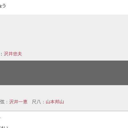
ょう
沢井忠夫
：
弦
沢井一恵
尺八
山本邦山
：
：
景
うけい