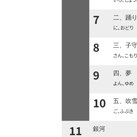
7
二、踊
に、おどり
8
三、子
さん、こも
9
四、夢
よん、ゆめ
10
五、吹
ご、ふぶき
11
銀河