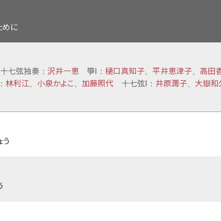
ために
十七弦独奏
沢井一恵
箏Ⅰ
樋口真知子
平井恵津子
高田
：
：
、
、
林利江
小泉かよこ
加藤照代
十七弦Ⅰ
井原潤子
大嶽和
：
、
、
：
、
ょう
う