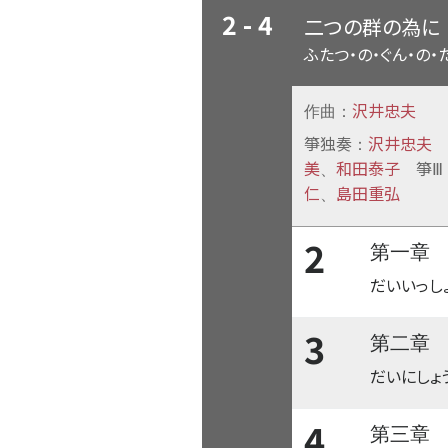
2 - 4
二つの群の為に
ふたつ・の・ぐん・の・
沢井忠夫
作曲：
箏独奏
沢井忠夫
：
美
和田泰子
箏Ⅲ
、
仁
島田重弘
、
2
第一章
だいいっし
3
第二章
だいにしょ
4
第三章