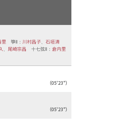
香里
箏Ⅱ
川村昌子
石垣清
：
、
久
尾崎宗昌
十七弦Ⅱ
倉内里
、
：
（05'23"）
（05'23"）