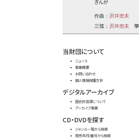
ぎんが
沢井忠夫
作曲：
三弦
沢井忠夫
箏
：
当財団について
ニュース
事業概要
お問い合わせ
個人情報保護方針
デジタルアーカイブ
歴史的音源について
アーカイブ事業
CD・DVDを探す
ジャンル一覧から検索
発売年月/番号から検索