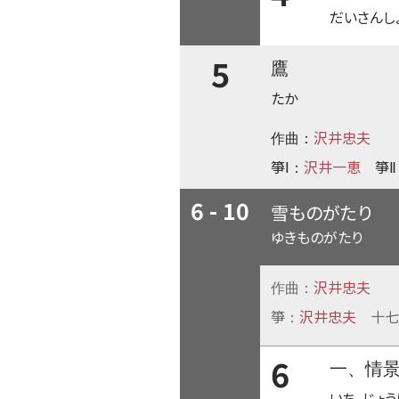
だいさんし
5
鷹
たか
沢井忠夫
作曲：
箏Ⅰ
沢井一恵
箏Ⅱ
：
6 - 10
雪ものがたり
ゆきものがたり
沢井忠夫
作曲：
箏
沢井忠夫
十七
：
6
一、情
いち、じょ