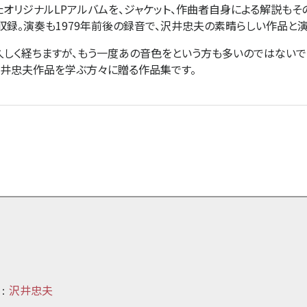
れたオリジナルLPアルバムを、ジャケット、作曲者自身による解説も
を収録。演奏も1979年前後の録音で、沢井忠夫の素晴らしい作品と
久しく経ちますが、もう一度あの音色をという方も多いのではないでし
沢井忠夫作品を学ぶ方々に贈る作品集です。
沢井忠夫
：