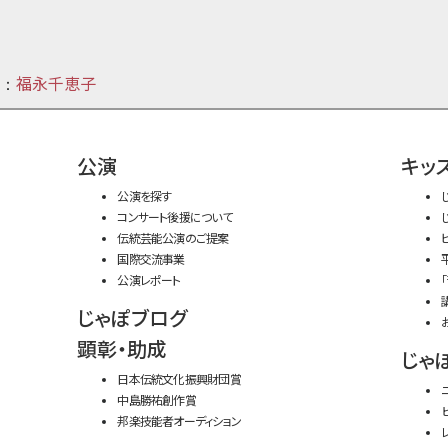
福永千恵子
：
公演
キッ
公演を探す
コンサート後援について
伝統芸能公演のご提案
国際交流事業
公演レポート
じゃぽブログ
顕彰・助成
じゃ
日本伝統文化振興財団賞
中島勝祐創作賞
邦楽技能者オーディション