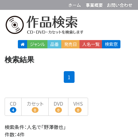
ジャンル
品番
発売日
人名
一覧
検索窓
検索結果
(current)
1
CD
カセット
DVD
VHS
4
0
0
0
検索条件：人名で「野澤徹也」
件数：4件