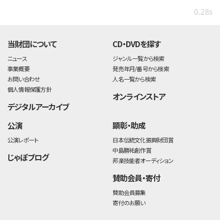
0.28s
当財団について
CD・DVDを探す
ニュース
ジャンル一覧から検索
事業概要
発売年月/番号から検索
お問い合わせ
人名一覧から検索
個人情報保護方針
オンラインストア
デジタルアーカイブ
公演
顕彰・助成
公演レポート
日本伝統文化振興財団賞
中島勝祐創作賞
じゃぽブログ
邦楽技能者オーディション
賛助会員・寄付
賛助会員募集
寄付のお願い