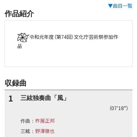
▼曲目一覧
作品紹介
令和元年度（第74回）文化庁芸術祭参加作
品
収録曲
1
三絃独奏曲「風」
（07'18"）
杵屋正邦
作曲：
三絃
野澤徹也
：