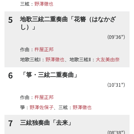
三絃
野澤徹也
：
5
地歌三絃二重奏曲「花簪（はなかざ
し）」
（09'36"）
杵屋正邦
作曲：
地歌三絃Ⅰ
野澤徹也
地歌三絃Ⅱ
大友美由奈
：
、
：
6
「箏・三絃二重奏曲」
（10'31"）
杵屋正邦
作曲：
箏
野澤佐保子
三絃
野澤徹也
：
、
：
7
三絃独奏曲「去来」
（08'38"）