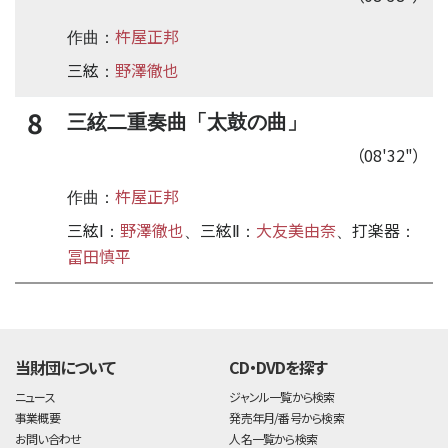
杵屋正邦
作曲：
三絃
野澤徹也
：
8
三絃二重奏曲「太鼓の曲」
（08'32"）
杵屋正邦
作曲：
三絃Ⅰ
野澤徹也
三絃Ⅱ
大友美由奈
打楽器
：
、
：
、
：
冨田慎平
time:0.44 s
・
当財団について
CD・DVDを探す
ニュース
ジャンル一覧から検索
事業概要
発売年月/番号から検索
お問い合わせ
人名一覧から検索