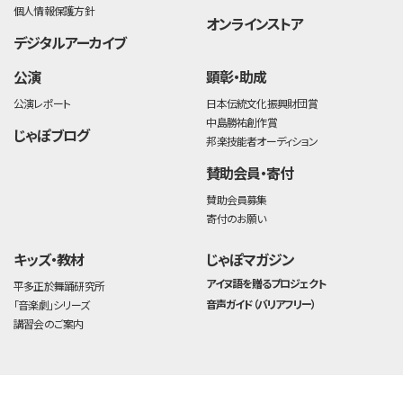
個人情報保護方針
オンラインストア
デジタルアーカイブ
公演
顕彰・助成
公演レポート
日本伝統文化振興財団賞
中島勝祐創作賞
じゃぽブログ
邦楽技能者オーディション
賛助会員・寄付
賛助会員募集
寄付のお願い
キッズ・教材
じゃぽマガジン
アイヌ語を贈るプロジェクト
平多正於舞踊研究所
音声ガイド（バリアフリー）
「音楽劇」シリーズ
講習会のご案内