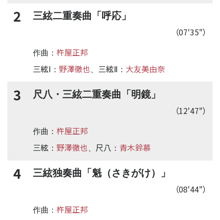
2
三絃二重奏曲「呼応」
（07'35"）
杵屋正邦
作曲：
三絃Ⅰ
野澤徹也
三絃Ⅱ
大友美由奈
：
、
：
3
尺八・三絃二重奏曲「明鏡」
（12'47"）
杵屋正邦
作曲：
三絃
野澤徹也
尺八
青木鈴慕
：
、
：
4
三絃独奏曲「魁（さきがけ）」
（08'44"）
杵屋正邦
作曲：