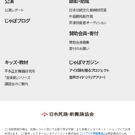
公演
顕彰・助成
公演レポート
日本伝統文化振興財団賞
中島勝祐創作賞
じゃぽブログ
邦楽技能者オーディション
賛助会員・寄付
賛助会員募集
寄付のお願い
キッズ・教材
じゃぽマガジン
アイヌ語を贈るプロジェクト
平多正於舞踊研究所
音声ガイド（バリアフリー）
「音楽劇」シリーズ
講習会のご案内
◯ 当財団発行物は、全国レコード店にてお取り寄せ可能、また各種インターネット・ショップにてお求
『アイヌ神話集成』
め頂けます。◯ 販売：ビクターエンタテインメント株式会社 ◯
は限定商品のため、