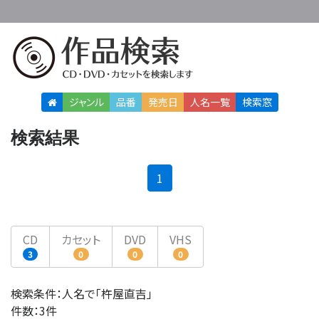
ジャンル
品番
発売日
人名
一覧
検索窓
検索結果
(current)
1
CD
カセット
DVD
VHS
3
0
0
0
検索条件：人名で「杵屋直吉」
件数：3件