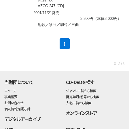
VZCG-247 [CD]
2001/11/21発売
3,300円（本体3,000円）
地歌／箏曲／胡弓／三曲
(current)
1
0.27s
当財団について
CD・DVDを探す
ニュース
ジャンル一覧から検索
事業概要
発売年月/番号から検索
お問い合わせ
人名一覧から検索
個人情報保護方針
オンラインストア
デジタルアーカイブ