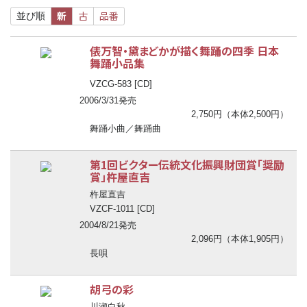
新
古
品番
並び順
俵万智・黛まどかが描く舞踊の四季 日本
舞踊小品集
VZCG-583 [CD]
2006/3/31発売
2,750円（本体2,500円）
舞踊小曲／舞踊曲
第1回ビクター伝統文化振興財団賞「奨励
賞」杵屋直吉
杵屋直吉
VZCF-1011 [CD]
2004/8/21発売
2,096円（本体1,905円）
長唄
胡弓の彩
川瀬白秋