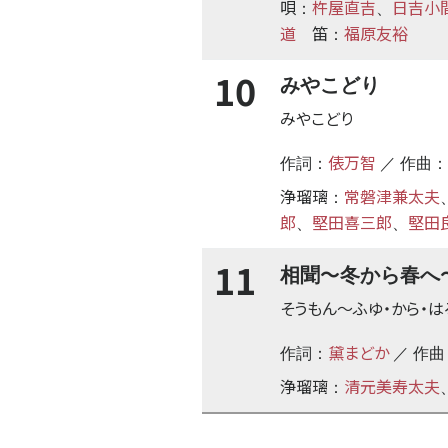
唄
杵屋直吉
日吉小
：
、
道
笛
福原友裕
：
10
みやこどり
みやこどり
俵万智
作詞：
／ 作曲：
浄瑠璃
常磐津兼太夫
：
郎
堅田喜三郎
堅田
、
、
11
〜
相聞
冬から春へ
そうもん
〜
ふゆ・から・は
黛まどか
作詞：
／ 作曲
浄瑠璃
清元美寿太夫
：