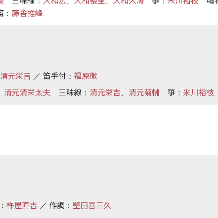
綾
三味線
大和宏
大和櫻笙
大和久涛
箏
米川裕枝
鳴
：
、
、
：
笛
藤舎推峰
：
清元栄吉
笛手付
福原徹
／
：
清元清栄太夫
三味線
清元栄吉
清元菊輔
箏
米川裕枝
、
：
、
：
杵屋直吉
作調
堅田喜三久
：
／
：