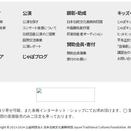
す
公演
顕彰・助成
キッズ
索
公演を探す
日本伝統文化振興財団賞
じゃぽキ
検索
コンサート後援について
中島勝祐創作賞
じゃぽキ
伝統芸能公演のご提案
邦楽技能者オーディション
ヒットヒッ
国際交流事業
平多正於
賛助会員・寄付
公演レポート
「音楽劇」
講習会の
賛助会員募集
ア
じゃぽブログ
お問い合
寄付のお願い
取り寄せ可能、また各種インターネット・ショップにてお求め頂けます。◯ 
団の直接販売のみご注文を承っております。
ht © 2013-2024 公益財団法人 日本伝統文化振興財団 Japan Traditional Cultures Foundation. All Ri