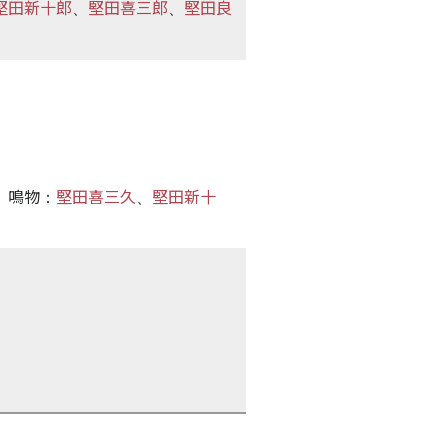
堅田新十郎
堅田喜三郎
堅田良
、
、
鳴物
堅田喜三久
堅田新十
：
、
time:0.37 s
・