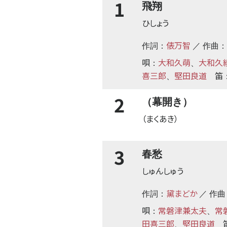
1
飛翔
ひしょう
俵万智
作詞：
／ 作曲：
唄
大和久萌
大和久
：
、
喜三郎
堅田良道
笛
、
2
（幕開き）
（まくあき）
3
春愁
しゅんしゅう
黛まどか
作詞：
／ 作曲
唄
常磐津兼太夫
常
：
、
田喜三郎
堅田良道
、