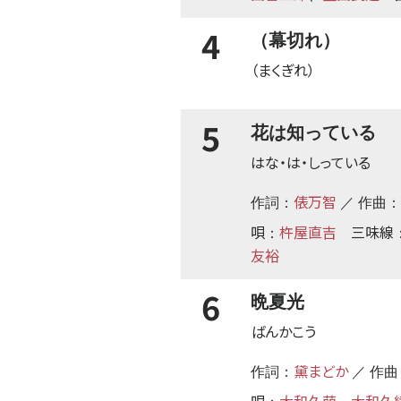
4
（幕切れ）
（まくぎれ）
5
花は知っている
はな・は・しっている
俵万智
作詞：
／ 作曲：
唄
杵屋直吉
三味線
：
友裕
6
晩夏光
ばんかこう
黛まどか
作詞：
／ 作曲