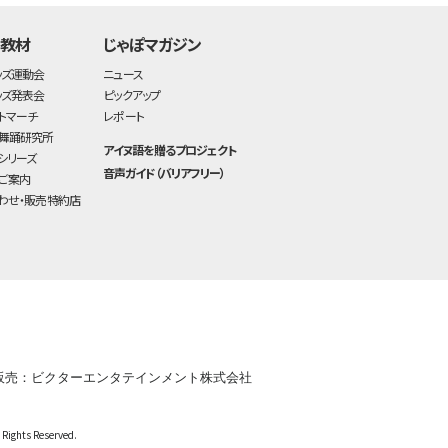
・教材
じゃぽマガジン
ッズ運動会
ニュース
ッズ発表会
ピックアップ
トマーチ
レポート
舞踊研究所
アイヌ語を贈るプロジェクト
シリーズ
音声ガイド（バリアフリー）
ご案内
わせ・販売特約店
販売：ビクターエンタテインメント株式会社
ghts Reserved.