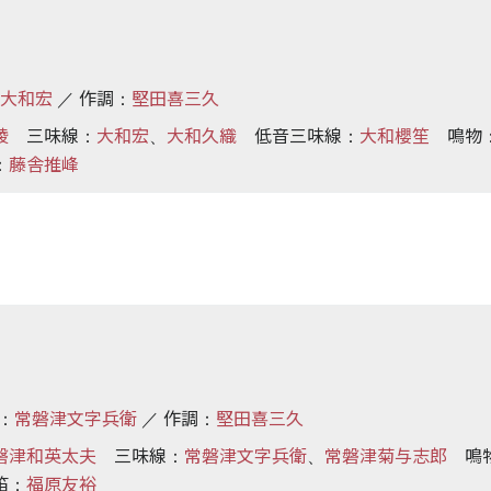
大和宏
作調
堅田喜三久
／
：
綾
三味線
大和宏
大和久織
低音三味線
大和櫻笙
鳴物
：
、
：
藤舎推峰
：
常磐津文字兵衛
作調
堅田喜三久
：
／
：
磐津和英太夫
三味線
常磐津文字兵衛
常磐津菊与志郎
鳴
：
、
笛
福原友裕
：