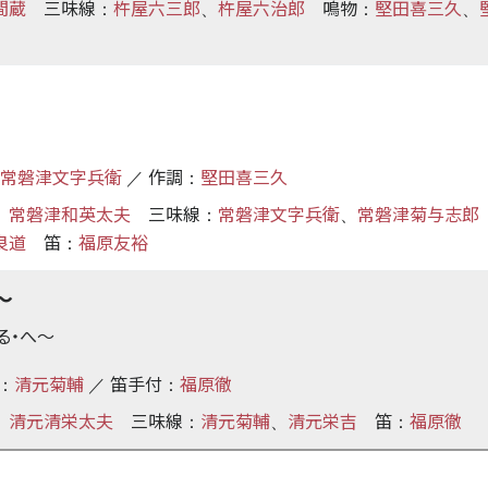
間蔵
三味線
杵屋六三郎
杵屋六治郎
鳴物
堅田喜三久
：
、
：
、
常磐津文字兵衛
作調
堅田喜三久
／
：
常磐津和英太夫
三味線
常磐津文字兵衛
常磐津菊与志郎
、
：
、
良道
笛
福原友裕
：
〜
る・へ
〜
清元菊輔
笛手付
福原徹
：
／
：
清元清栄太夫
三味線
清元菊輔
清元栄吉
笛
福原徹
、
：
、
：