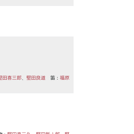
堅田喜三郎
堅田良道
笛
福原
、
：