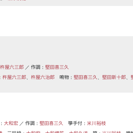
杵屋六三郎
作調
堅田喜三久
／
：
杵屋六三郎
杵屋六治郎
鳴物
堅田喜三久
堅田新十郎
：
、
：
、
、
大和宏
作調
堅田喜三久
箏手付
米川裕枝
：
／
：
：