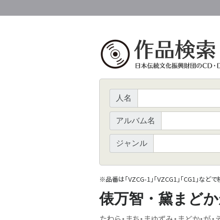
人名
アルバム名
ジャンル
※
品番は「VZCG-1」「VZCG1」「CG1」など
俵万智・黛まどか
たわら・まち・まゆずみ・まどか・が・