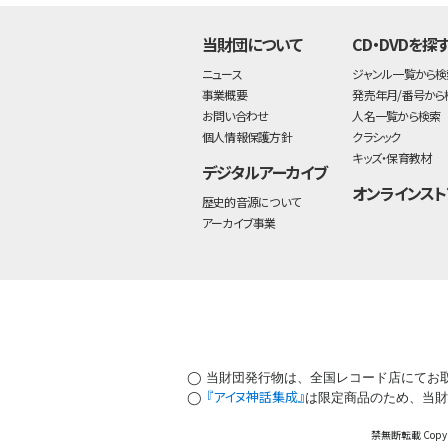
当財団について
CD・DVDを探
ニュース
ジャンル一覧から検
事業概要
発売年月/番号から
お問い合わせ
人名一覧から検索
個人情報保護方針
クラシック
キッズ・保育教材
デジタルアーカイブ
オンラインスト
歴史的音源について
アーカイブ事業
◯ 当財団発行物は、全国レコード店にてお
『アイヌ神話集成』
◯
は限定商品のため、当財
禁無断転載 Copyrig