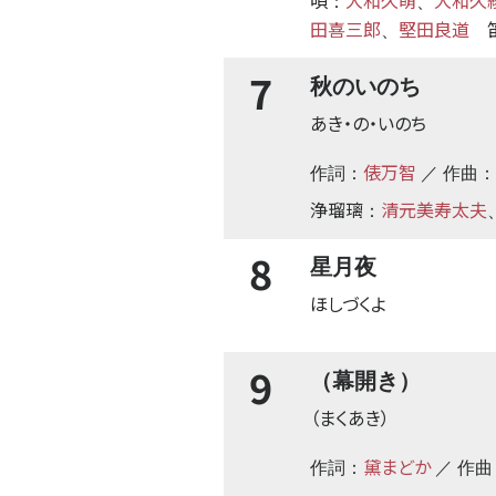
唄
大和久萌
大和久
：
、
田喜三郎
堅田良道
、
7
秋のいのち
あき・の・いのち
俵万智
作詞：
／ 作曲：
浄瑠璃
清元美寿太夫
：
8
星月夜
ほしづくよ
9
（幕開き）
（まくあき）
黛まどか
作詞：
／ 作曲