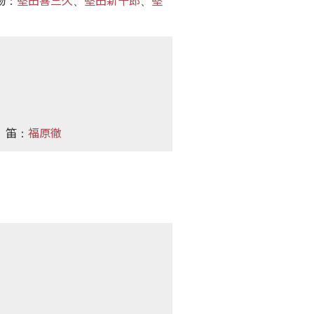
物
堅田喜三久
堅田新十郎
堅
：
、
、
笛
福原徹
：