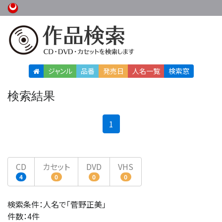
ジャンル
品番
発売日
人名
一覧
検索窓
検索結果
(current)
1
CD
カセット
DVD
VHS
4
0
0
0
検索条件：人名で「菅野正美」
件数：4件