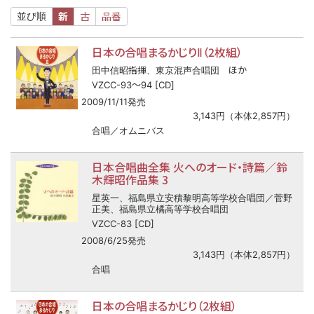
新
古
品番
並び順
日本の合唱まるかじりⅡ（2枚組）
指揮
ほか
田中信昭
、東京混声合唱団
〜
VZCC-93
94 [CD]
2009/11/11発売
3,143円（本体2,857円）
合唱／オムニバス
日本合唱曲全集 火へのオード・詩篇／鈴
木輝昭作品集 3
星英一、福島県立安積黎明高等学校合唱団／菅野
正美、福島県立橘高等学校合唱団
VZCC-83 [CD]
2008/6/25発売
3,143円（本体2,857円）
合唱
日本の合唱まるかじり（2枚組）