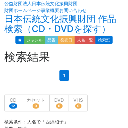
公益財団法人日本伝統文化振興財団
財団ホームページ
事業概要
お問い合わせ
日本伝統文化振興財団 作品
検索（CD・DVDを探す）
ジャンル
品番
発売日
人名
一覧
検索窓
検索結果
(current)
1
CD
カセット
DVD
VHS
12
0
0
0
検索条件：人名で「西潟昭子」