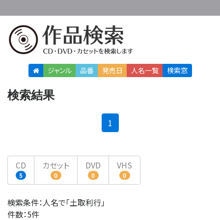
ジャンル
品番
発売日
人名
一覧
検索窓
検索結果
(current)
1
CD
カセット
DVD
VHS
5
0
0
0
検索条件：人名で「土取利行」
件数：5件