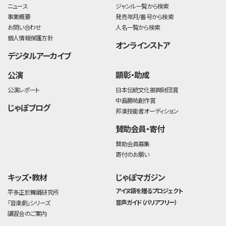
ニュース
ジャンル一覧から検索
事業概要
発売年月/番号から検索
お問い合わせ
人名一覧から検索
個人情報保護方針
オンラインストア
デジタルアーカイブ
公演
顕彰・助成
公演レポート
日本伝統文化振興財団賞
中島勝祐創作賞
じゃぽブログ
邦楽技能者オーディション
賛助会員・寄付
賛助会員募集
寄付のお願い
キッズ・教材
じゃぽマガジン
アイヌ語を贈るプロジェクト
平多正於舞踊研究所
音声ガイド（バリアフリー）
「音楽劇」シリーズ
講習会のご案内