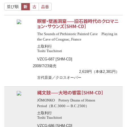
新
古
品番
並び順
瞑響・壁画洞窟——旧石器時代のクロマニ
ョン・サウンズ［SHM-CD］
The Sounds of Prehistoric Painted Cave Playing in
the Cave of Cougnac, France
土取利行
Toshi Tsuchitori
VZCG-687 [SHM-CD]
2008/7/23発売
2,619円（本体2,381円）
古代音楽／クロスオーバー
縄文鼓——大地の響震［SHM-CD］
JŌMONKO Pottery Drums of Jōmon
—
Period（B.C.3000
B.C.2500）
土取利行
Toshi Tsuchitori
VZCG-686 [SHM-CD]