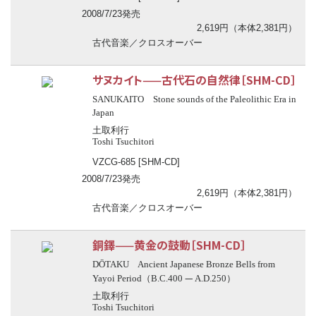
2008/7/23発売
2,619円（本体2,381円）
古代音楽／クロスオーバー
サヌカイト——古代石の自然律［SHM-CD］
SANUKAITO Stone sounds of the Paleolithic Era in
Japan
土取利行
Toshi Tsuchitori
VZCG-685 [SHM-CD]
2008/7/23発売
2,619円（本体2,381円）
古代音楽／クロスオーバー
銅鐸——黄金の鼓動［SHM-CD］
DŌTAKU Ancient Japanese Bronze Bells from
—
Yayoi Period（B.C.400
A.D.250）
土取利行
Toshi Tsuchitori