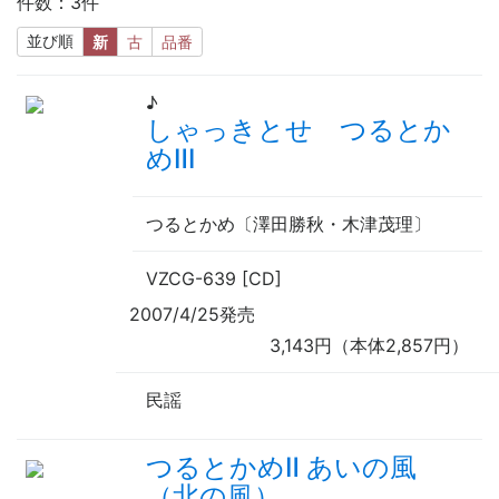
件数：3件
並び順
新
古
品番
♪
しゃっきとせ つるとか
めⅢ
つるとかめ〔澤田勝秋・木津茂理〕
VZCG-639 [CD]
2007/4/25発売
3,143円（本体2,857円）
民謡
つるとかめⅡ あいの風
（北の風）