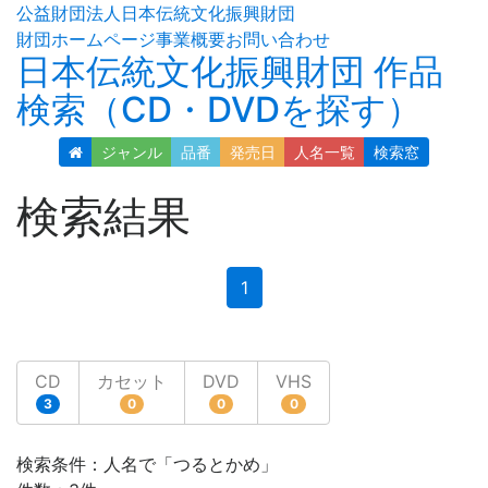
公益財団法人日本伝統文化振興財団
財団ホームページ
事業概要
お問い合わせ
日本伝統文化振興財団 作品
検索（CD・DVDを探す）
ジャンル
品番
発売日
人名
一覧
検索窓
検索結果
(current)
1
CD
カセット
DVD
VHS
3
0
0
0
検索条件：人名で「つるとかめ」