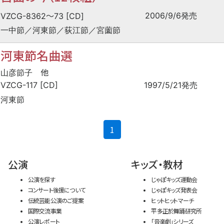
〜
2006/9/6発売
VZCG-8362
73 [CD]
一中節／河東節／荻江節／宮薗節
河東節名曲選
他
山彦節子
VZCG-117 [CD]
1997/5/21発売
河東節
(current)
1
公演
キッズ・教材
公演を探す
じゃぽキッズ運動会
コンサート後援について
じゃぽキッズ発表会
伝統芸能公演のご提案
ヒットヒットマーチ
国際交流事業
平多正於舞踊研究所
公演レポート
「音楽劇」シリーズ