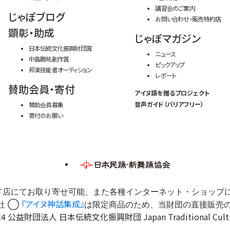
講習会のご案内
じゃぽブログ
お問い合わせ・販売特約店
顕彰・助成
じゃぽマガジン
日本伝統文化振興財団賞
ニュース
中島勝祐創作賞
ピックアップ
邦楽技能者オーディション
レポート
賛助会員・寄付
アイヌ語を贈るプロジェクト
音声ガイド（バリアフリー）
賛助会員募集
寄付のお願い
ド店にてお取り寄せ可能、また各種インターネット・ショップ
『アイヌ神話集成』
社 ◯
は限定商品のため、当財団の直接販売
4 公益財団法人 日本伝統文化振興財団 Japan Traditional Cultures 