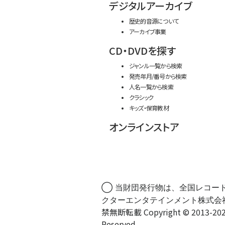
デジタルアーカイブ
歴史的音源について
アーカイブ事業
CD・DVDを探す
ジャンル一覧から検索
発売年月/番号から検索
人名一覧から検索
クラシック
キッズ・保育教材
オンラインストア
◯ 当財団発行物は、全国レコー
クターエンタテインメント株式会
禁無断転載 Copyright © 2013-202
Reserved.