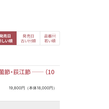
発売日
発売日
品番

新
しい順
古
い順
若い順
薗節・荻江節
──
（10
19,800円（本体18,000円）