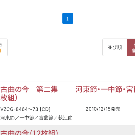
(current)
1
S
並び順
古曲の今 第二集
──
河東節・一中節・宮
枚組）
〜
2010/12/15発売
VZCG-8464
73 [CD]
河東節／一中節／宮薗節／荻江節
古曲の今（12枚組）