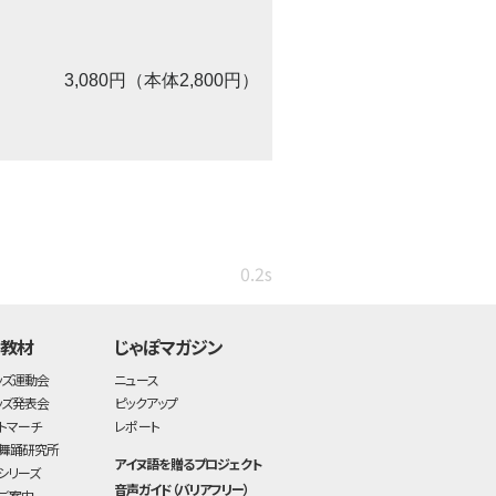
3,080円（本体2,800円）
0.2s
・教材
じゃぽマガジン
ッズ運動会
ニュース
ッズ発表会
ピックアップ
トマーチ
レポート
舞踊研究所
アイヌ語を贈るプロジェクト
シリーズ
音声ガイド（バリアフリー）
ご案内