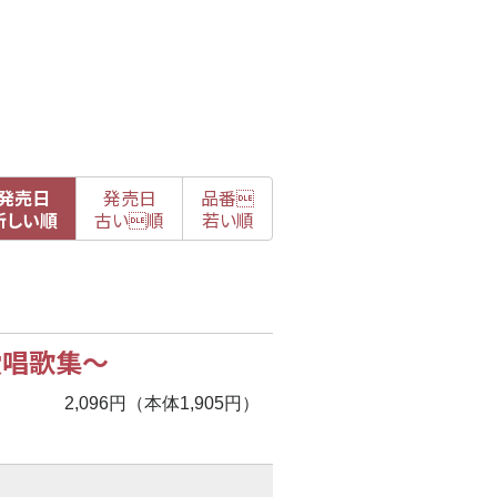
発売日
発売日
品番

新
しい順
古
い順
若い順
愛唱歌集
〜
2,096円（本体1,905円）