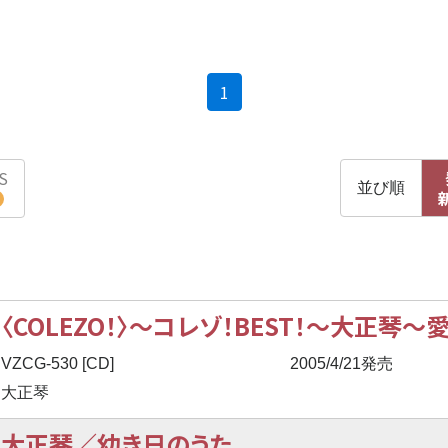
(current)
1
S
並び順
〈COLEZO！〉
〜
コレゾ！BEST！
〜
大正琴
〜
VZCG-530 [CD]
2005/4/21発売
大正琴
大正琴／幼き日のうた