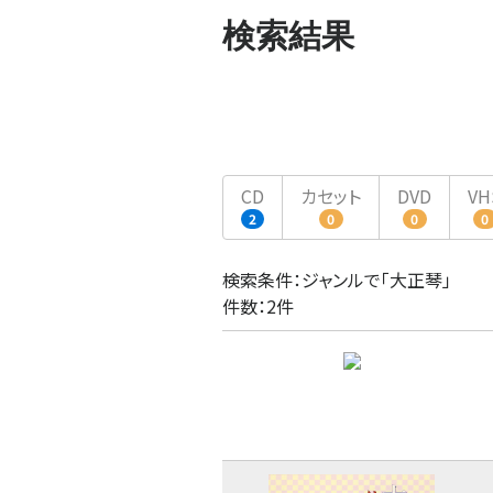
検索結果
CD
カセット
DVD
VH
2
0
0
0
検索条件：ジャンルで「大正琴」
件数：2件