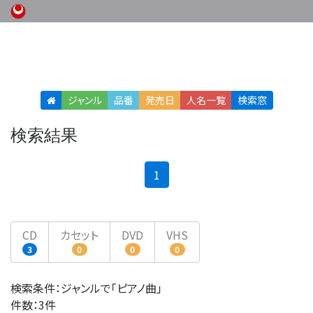
ジャンル
品番
発売日
人名
一覧
検索窓
検索結果
(current)
1
CD
カセット
DVD
VHS
3
0
0
0
検索条件：ジャンルで「ピアノ曲」
件数：3件