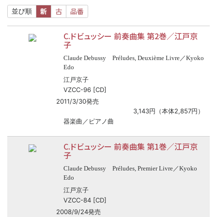
新
古
品番
並び順
C.ドビュッシー 前奏曲集 第2巻／江戸京
子
Claude Debussy Préludes, Deuxième Livre／Kyoko
Edo
江戸京子
VZCC-96 [CD]
2011/3/30発売
3,143円（本体2,857円）
器楽曲／ピアノ曲
C.ドビュッシー 前奏曲集 第1巻／江戸京
子
Claude Debussy Préludes, Premier Livre／Kyoko
Edo
江戸京子
VZCC-84 [CD]
2008/9/24発売