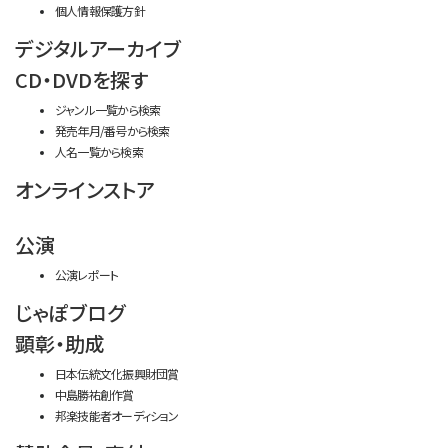
個人情報保護方針
デジタルアーカイブ
CD・DVDを探す
ジャンル一覧から検索
発売年月/番号から検索
人名一覧から検索
オンラインストア
公演
公演レポート
じゃぽブログ
顕彰・助成
日本伝統文化振興財団賞
中島勝祐創作賞
邦楽技能者オーディション