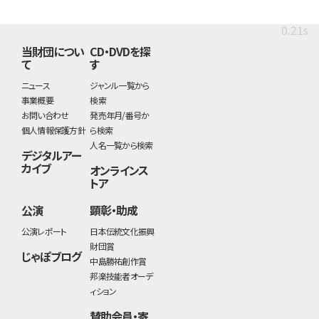
0.21s
当財団につい
CD・DVDを探
て
す
ニュース
ジャンル一覧から
事業概要
検索
お問い合わせ
発売年月/番号か
個人情報保護方針
ら検索
人名一覧から検索
デジタルアー
カイブ
オンラインス
トア
公演
顕彰・助成
公演レポート
日本伝統文化振興
財団賞
じゃぽブログ
中島勝祐創作賞
邦楽技能者オーデ
ィション
賛助会員・寄