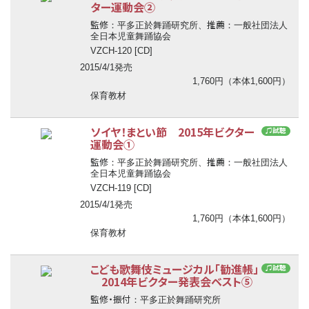
ター運動会②
監修
推薦
：平多正於舞踊研究所、
：一般社団法人
全日本児童舞踊協会
VZCH-120 [CD]
2015/4/1発売
1,760円（本体1,600円）
保育教材
ソイヤ！まとい節 2015年ビクター
♫試聴
運動会①
監修
推薦
：平多正於舞踊研究所、
：一般社団法人
全日本児童舞踊協会
VZCH-119 [CD]
2015/4/1発売
1,760円（本体1,600円）
保育教材
こども歌舞伎ミュージカル「勧進帳」
♫試聴
2014年ビクター発表会ベスト⑤
監修・振付
：平多正於舞踊研究所