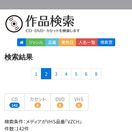
ジャンル
品番
発売日
人名
一覧
検索窓
検索結果
(current)
1
2
3
4
5
6
8
CD
カセット
DVD
VHS
142
0
0
0
検索条件：メディアがVHS品番「VZCH」
件数：142件