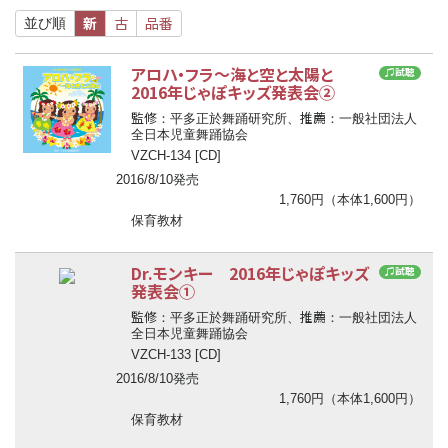
新
古
品番
並び順
アロハ・フラ
〜
海と空と太陽と
♫試聴
2016年じゃぽキッズ発表会②
監修
推薦
：平多正於舞踊研究所、
：一般社団法人
全日本児童舞踊協会
VZCH-134 [CD]
2016/8/10発売
1,760円（本体1,600円）
保育教材
Dr.モンキー 2016年じゃぽキッズ
♫試聴
発表会①
監修
推薦
：平多正於舞踊研究所、
：一般社団法人
全日本児童舞踊協会
VZCH-133 [CD]
2016/8/10発売
1,760円（本体1,600円）
保育教材