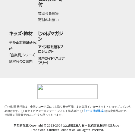
付
賛助会員募集
寄付のお願い
キッズ・教材
じゃぽマガジ
ン
平多正於舞踊研究
アイヌ語を贈るプ
所
ロジェクト
「音楽劇」シリーズ
音声ガイド（バリア
講習会のご案内
フリー）
◯ 当財団発行物は、全国レコード店にてお取り寄せ可能、また各種インターネット・ショップにてお求
『アイヌ神話集成』
め頂けます。◯ 販売：ビクターエンタテインメント株式会社 ◯
は限定商品のため、
当財団の直接販売のみご注文を承っております。
禁無断転載 Copyright © 2013-2024 公益財団法人 日本伝統文化振興財団 Japan
Traditional Cultures Foundation. All Rights Reserved.