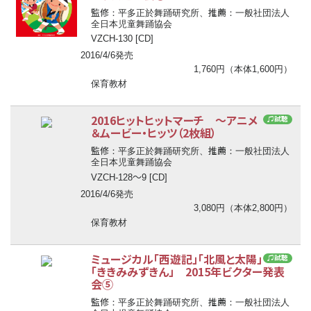
監修
推薦
：平多正於舞踊研究所、
：一般社団法人
全日本児童舞踊協会
VZCH-130 [CD]
2016/4/6発売
1,760円（本体1,600円）
保育教材
2016ヒットヒットマーチ ～アニメ
♫試聴
＆ムービー・ヒッツ（2枚組）
監修
推薦
：平多正於舞踊研究所、
：一般社団法人
全日本児童舞踊協会
〜
VZCH-128
9 [CD]
2016/4/6発売
3,080円（本体2,800円）
保育教材
ミュージカル「西遊記」「北風と太陽」
♫試聴
「ききみみずきん」 2015年ビクター発表
会⑤
監修
推薦
：平多正於舞踊研究所、
：一般社団法人