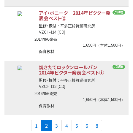
アイ・ボニータ 2014年ビクター発
♫試聴
表会ベスト②
監修・振付
：平多正於舞踊研究所
VZCH-114 [CD]
2014/8/6発売
1,650円（本体1,500円）
保育教材
焼きたてロックンロールパン
♫試聴
2014年ビクター発表会ベスト①
監修・振付
：平多正於舞踊研究所
VZCH-113 [CD]
2014/8/6発売
1,650円（本体1,500円）
保育教材
(current)
1
2
3
4
5
6
8