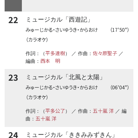
22
ミュージカル「西遊記」
みゅーじかる・さいゆうき・からおけ
（17'50"）
（カラオケ）
平多達樹
佐々原聖子
作詞：（
） ／ 作曲：
／
西本 明
編曲：
23
ミュージカル「北風と太陽」
みゅーじかる・さいゆうき・からおけ
（06'04"）
（カラオケ）
平多公了
五十嵐 洋
作詞：（
） ／ 作曲：
／ 編
五十嵐 洋
曲：
24
ミュージカル「ききみみずきん」