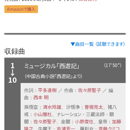
Amazonで購入
▼曲目一覧 （試聴できます）
収録曲
1
ミュージカル「西遊記」
（17'50"）
↓
（中国古典小説「西遊記」より）
10
平多達樹
佐々原聖子
作詞：
／ 作曲：
／ 編
西本 明
曲：
孫悟空
清水玲雄
沙悟浄
曽根亮太
猪八
：
、
：
、
戒
小山雅杜
ナレーション
三蔵法師
銀
：
、
・
・
閣
佐々原聖子
金閣
小原俊也
皇帝
加藤
：
、
：
、
：
隆之
牛魔王
吉浦芳一
羅刹女
斎藤クミコ
、
：
、
：