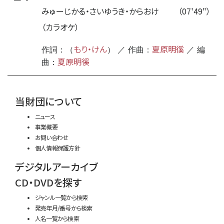
みゅーじかる・さいゆうき・からおけ
（07'49"）
（カラオケ）
もり・けん
夏原明徯
作詞：（
） ／ 作曲：
／ 編
夏原明徯
曲：
time:0.44 s
・
当財団について
ニュース
事業概要
お問い合わせ
個人情報保護方針
デジタルアーカイブ
CD・DVDを探す
ジャンル一覧から検索
発売年月/番号から検索
人名一覧から検索