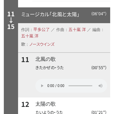
11
ミュージカル「北風と太陽」
（06'04"）
↓
15
平多公了
五十嵐 洋
作詞：
／ 作曲：
／ 編曲：
五十嵐 洋
歌
ノースウインズ
：
11
北風の歌
きたかぜの・うた
（00'55"）
12
太陽の歌
たいようの・うた
（01'21"）