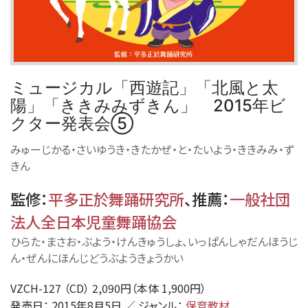
ミュージカル「西遊記」「北風と太
陽」「ききみみずきん」 2015年ビ
クター発表会⑤
みゅーじかる・さいゆうき・きたかぜ・と・たいよう・ききみみ・ず
きん
監修
：
平多正於舞踊研究所
、
推薦
：
一般社団
法人全日本児童舞踊協会
ひらた・まさお・ぶよう・けんきゅうしょ、いっぱんしゃだんほうじ
ん・ぜんにほんじどうぶようきょうかい
VZCH-127 （CD） 2,090円（本体 1,900円）
発売日： 2015年8月5日 ／ ジャンル：
保育教材