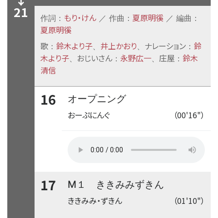
21
もり・けん
夏原明徯
作詞：
／ 作曲：
／ 編曲：
夏原明徯
歌
鈴木より子
井上かおり
ナレーション
鈴
：
、
、
：
木より子
おじいさん
永野広一
庄屋
鈴木
、
：
、
：
清信
16
オープニング
おーぷにんぐ
（00'16"）
17
M１ ききみみずきん
ききみみ・ずきん
（01'10"）