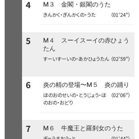
4
M３ 金閣・銀閣のうた
きんかく・ぎんかくの・うた
（01'24"）
5
M４ スーイスーイの赤ひょう
たん
すーいすーいの・あかひょうたん
（02'59"）
6
〜
炎の精の登場
M５ 炎の踊り
ほのおのせいの・とうじょう・ほ
（02'06"）
のおの・おどり
7
M６ 牛魔王と羅刹女のうた
ぎゅうまおう・と
（01'44"）