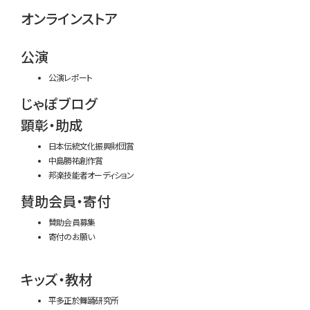
オンラインストア
公演
公演レポート
じゃぽブログ
顕彰・助成
日本伝統文化振興財団賞
中島勝祐創作賞
邦楽技能者オーディション
賛助会員・寄付
賛助会員募集
寄付のお願い
キッズ・教材
平多正於舞踊研究所