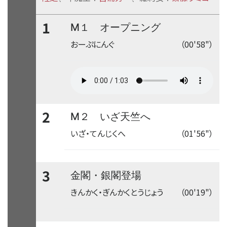
1
M１ オープニング
おーぷにんぐ
（00'58"）
2
M２ いざ天竺へ
いざ・てんじくへ
（01'56"）
3
金閣・銀閣登場
きんかく・ぎんかくとうじょう
（00'19"）