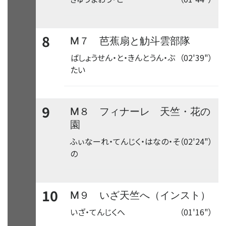
8
M７ 芭蕉扇と觔斗雲部隊
ばしょうせん・と・きんとうん・ぶ
（02'39"）
たい
9
M８ フィナーレ 天竺・花の
園
ふぃなーれ・てんじく・はなの・そ
（02'24"）
の
10
M９ いざ天竺へ（インスト）
いざ・てんじくへ
（01'16"）