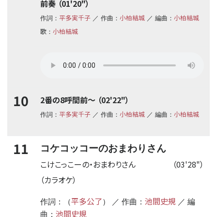
前奏 （01'20"）
平多実千子
小柏結城
小柏結城
作詞：
／ 作曲：
／ 編曲：
歌
小柏結城
：
10
2番の8呼間前
〜
（02'22"）
平多実千子
小柏結城
小柏結城
作詞：
／ 作曲：
／ 編曲：
11
コケコッコーのおまわりさん
こけこっこーの・おまわりさん
（03'28"）
（カラオケ）
平多公了
池間史規
作詞：（
） ／ 作曲：
／ 編
池間史規
曲：