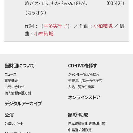
めざせ・てにすの・ちゃんぴおん
（03'42"）
（カラオケ）
平多実千子
小柏結城
作詞：（
） ／ 作曲：
／ 編
小柏結城
曲：
time:0.43 s
・
当財団について
CD・DVDを探す
ニュース
ジャンル一覧から検索
事業概要
発売年月/番号から検索
お問い合わせ
人名一覧から検索
個人情報保護方針
オンラインストア
デジタルアーカイブ
公演
顕彰・助成
公演レポート
日本伝統文化振興財団賞
中島勝祐創作賞