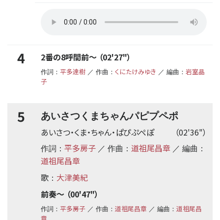
4
2番の8呼間前
〜
（02'27"）
平多達樹
くにたけみゆき
岩室晶
作詞：
／ 作曲：
／ 編曲：
子
5
あいさつくまちゃんパピプペポ
あいさつ・くま・ちゃん・ぱぴぷぺぽ
（02'36"）
平多房子
道祖尾昌章
作詞：
／ 作曲：
／ 編曲：
道祖尾昌章
歌
大津美紀
：
前奏
〜
（00'47"）
平多房子
道祖尾昌章
道祖尾昌
作詞：
／ 作曲：
／ 編曲：
章