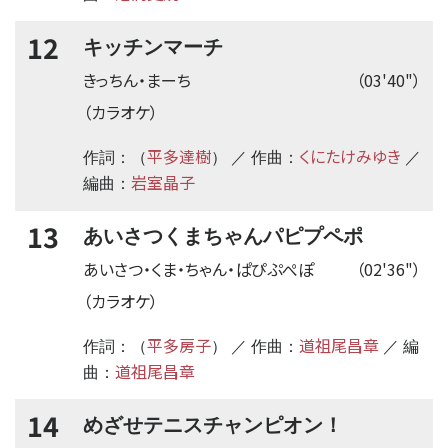
12
キッチンマーチ
きっちん・まーち
（03'40"）
（カラオケ）
平多達樹
くにたけみゆき
作詞：（
） ／ 作曲：
／
岩室晶子
編曲：
13
あいさつくまちゃんパピプペポ
あいさつ・くま・ちゃん・ぱぴぷぺぽ
（02'36"）
（カラオケ）
平多房子
道祖尾昌章
作詞：（
） ／ 作曲：
／ 編
道祖尾昌章
曲：
14
めざせテニスチャンピオン！