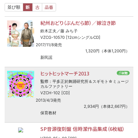
新
古
品番
並び順
紀州おどり（ぶんだら節）／嫁泣き節
鈴木正夫／藤 みち子
VZCG-10570 [12cmシングルCD]
2017/11/8発売
1,320円（本体1,200円）
新民謡
ヒットヒットマーチ2013
♫試聴
監修
：平多正於舞踊研究所＆スギモト☆ミュージ
カルファクトリー
VZCH-102 [CD]
2013/4/3発売
2,934円（本体2,667円）
保育教材
SP音源復刻盤 信時潔作品集成（6枚組）