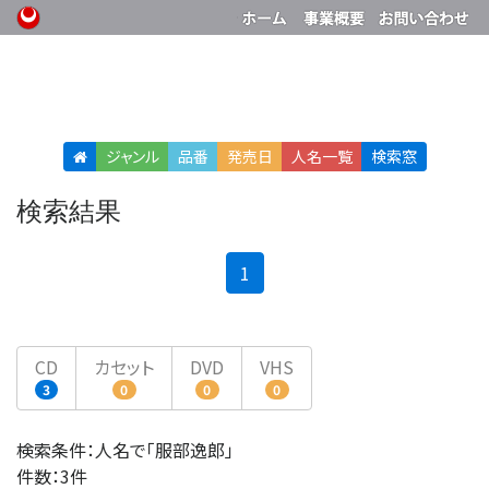
ジャンル
品番
発売日
人名
一覧
検索窓
検索結果
(current)
1
CD
カセット
DVD
VHS
3
0
0
0
検索条件：人名で「服部逸郎」
件数：3件