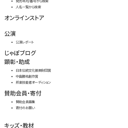
発売年月/番号から検索
人名一覧から検索
オンラインストア
公演
公演レポート
じゃぽブログ
顕彰・助成
日本伝統文化振興財団賞
中島勝祐創作賞
邦楽技能者オーディション
賛助会員・寄付
賛助会員募集
寄付のお願い
キッズ・教材