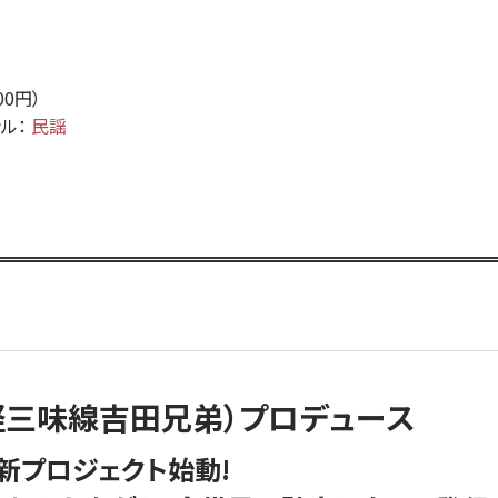
2,000円）
6日 ／ ジャンル：
民謡
軽三味線吉田兄弟）
プロデュース
新プロジェクト始動!