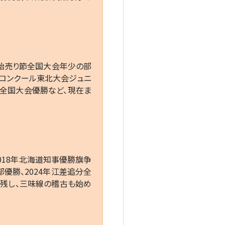
田飴売り節全国大会年少の部
謡コンクール東北大会ジュニ
分全国大会優勝など、現在ま
018年北海道知事優勝旗争
優勝、2024年江差追分全
残し、三味線の稽古も始め