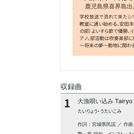
鹿児島県喜界島出身
学校放送で流れて来たシマ
教室に通い始める。安田末子
の部）よいすら節で優勝、
アノ、部活動は吹奏楽部に
～将来の夢～動物に関わる
収録曲
1
大漁唄い込み Tairyo u
たいりょう・うたいこみ
作詞：宮城県民謡 ／ 作曲
歌
インスト