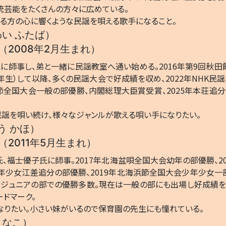
統芸能をたくさんの方々に広めている。
る方の心に響くような民謡を唄える歌手になること。
わい ふたば）
2008年2月生まれ）
に師事し、弟と一緒に民謡教室へ通い始める。2016年第9回秋
年生）して以降、多くの民謡大会で好成績を収め、2022年NHK民
方節全国大会一般の部優勝、内閣総理大臣賞受賞、2025年本荘追
謡を唄い続け、様々なジャンルが歌える唄い手になりたい。
う かほ）
2011年5月生まれ）
氏、福士優子氏に師事。2017年北海盆唄全国大会幼年の部優勝、2
少女江差追分の部優勝、2019年北海浜節全国大会少年少女一部
、ジュニアの部での優勝多数。現在は一般の部にも出場し好成績を
ードマーク。
りたい。小さい妹がいるので保育園の先生にも憧れている。
 なこ）