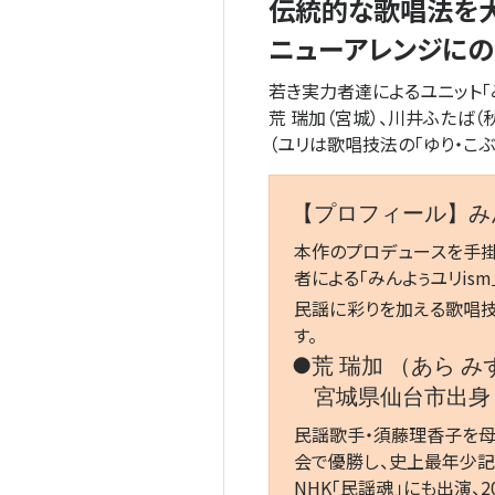
伝統的な歌唱法を大
ニューアレンジにの
若き実力者達によるユニット「
荒
瑞
加
（宮城）、川井ふたば（
（ユリは歌唱技法の「ゆり・こぶ
【プロフィール】み
本作のプロデュースを手
者による「みんよぅユリism
民謡に彩りを加える歌唱技
す。
●荒 瑞加 （あら み
宮城県仙台市出身（
民謡歌手・須藤理香子を母
会で優勝し、史上最年少記録
NHK「民謡魂」にも出演