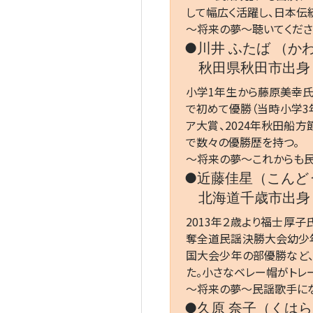
して幅広く活躍し、日本伝
～将来の夢～聴いてくださ
●川井 ふたば （か
秋田県秋田市出身（
小学1年生から藤原美幸氏
で初めて優勝（当時小学3
ア大賞、2024年秋田船
で数々の優勝歴を持つ。
～将来の夢～これからも民
●近藤佳星（こんど
北海道千歳市出身（
2013年２歳より福士厚子
奪全道民謡決勝大会幼少年
国大会少年の部優勝など
た。小さなベレー帽がトレ
～将来の夢～民謡歌手にな
●久原 奈子（くはら