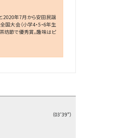
2020年7月から安田民謡
全国大会（小学4・5・6年生
野茶坊節で優秀賞。趣味はピ
（03'39"）