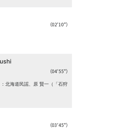
（02'10"）
ushi
（04'55"）
曲：北海道民謡、原 賢一（「石狩
（03'45"）