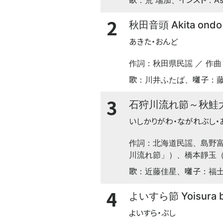
：荒 瑞加、
：As
2
秋田音頭 Akita ondo
あきた・おんど
作詞：秋田県民謡 ／ 作曲
歌
囃子
：川井ふたば、
：
3
石狩川流れ節～秋鮭大漁節 Is
いしかりがわ・ながれぶし・
作詞：北海道民謡、島野富
川流れ節」）、橋本靜玉（
歌
囃子
：近藤佳星、
：福
4
よいすら節 Yoisura b
よいすら・ぶし