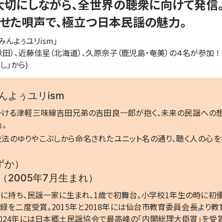
切にしながら、全世界の聴衆に向けて発信
せた唄声で、極立つ日本民謡の魅力。
みんよぅユリ
ism」
秋田）、近藤
佳
星
（北海道）、久原
奈子
（鹿児島・奄美）の４名が参加 !
し」から)
んよぅユリism
掛ける津軽三味線吉田兄弟の吉田良一郎が抱く、未来の民謡への想
」。
法のゆりやこぶしから命名されたユニット名の通り、聴く人の心
ずか）
2005年7月生まれ）
に持ち、民謡一家に生まれ、1歳で初舞台。小学校1年生の時に初
を二度受賞。2015年と2018年には仙台市教育委員会長より教育
、2024年には日本郷土民謡協会で最高峰の「内閣総理大臣賞」を受