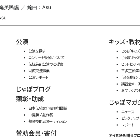
奄美民謡 ／ 編曲：Asu
su
公演
キッズ・教
公演を探す
じゃぽキッ
コンサート後援について
じゃぽキッ
伝統芸能公演のご提案
ヒットヒット
国際交流事業
平多正於舞
公演レポート
「音楽劇」シ
講習会のご
じゃぽブログ
お問い合わ
顕彰・助成
じゃぽマガ
日本伝統文化振興財団賞
ニュース
中島勝祐創作賞
ピックアップ
邦楽技能者オーディション
レポート
賛助会員・寄付
アイヌ語を贈るプ