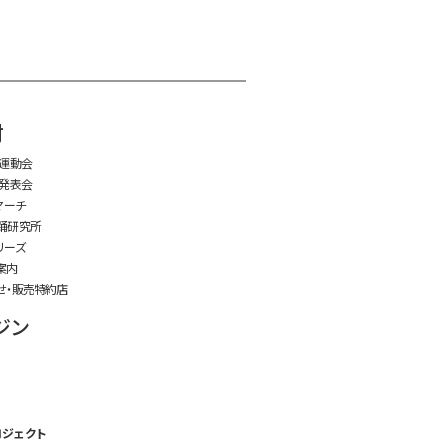
time:0.5 s
・
材
ズ運動会
ズ発表会
マーチ
踊研究所
リーズ
案内
せ・販売特約店
ジン
ロジェクト