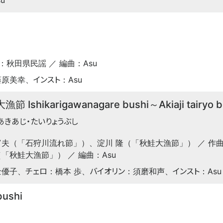
u
：秋田県民謡 ／ 編曲：Asu
インスト
藤原美幸、
：Asu
hikarigawanagare bushi～Akiaji tairyo b
あきあじ・たいりょうぶし
夫（「石狩川流れ節」）、淀川 隆（「秋鮭大漁節」） ／ 作
「秋鮭大漁節」） ／ 編曲：Asu
チェロ
バイオリン
インスト
士優子、
：橋本 歩、
：須磨和声、
：Asu
ushi