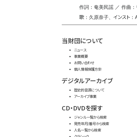
作詞：奄美民謡 ／ 作曲：
歌
インスト
：久原奈子、
：A
当財団について
ニュース
事業概要
お問い合わせ
個人情報保護方針
デジタルアーカイブ
歴史的音源について
アーカイブ事業
CD・DVDを探す
ジャンル一覧から検索
発売年月/番号から検索
人名一覧から検索
クラシック