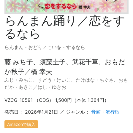
らんまん踊り／恋をす
るなら
らんまん・おどり／こいを・するなら
藤 みち子、須藤圭子、武花千草、おもだ
か秋子／橋 幸夫
ふじ・みちこ、すどう・けいこ、たけはな・ちぐさ、おも
だか・あきこ／はし・ゆきお
VZCG-10591 （CDS） 1,500円（本体 1,364円）
発売日： 2026年1月21日 ／ ジャンル：
音頭
・
流行歌
Amazonで購入