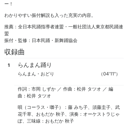
ー！
わかりやすい振付解説も入った充実の内容。
推薦：全日本民踊指導者連盟・一般社団法人東京都民踊連
盟
振付・監修：日本民踊・新舞踊協会
収録曲
らんまん踊り
1
らんまん・おどり
（04'11"）
作詞：市岡 しずか ／ 作曲：松井 タツオ ／ 編
曲：松井 タツオ
唄
（
コーラス
・
囃子
）：藤 みち子、須藤圭子、武
花千草、おもだか 秋子、
演奏
：オーケストラじゃ
ぽ、
三味線
：おもだか 秋子