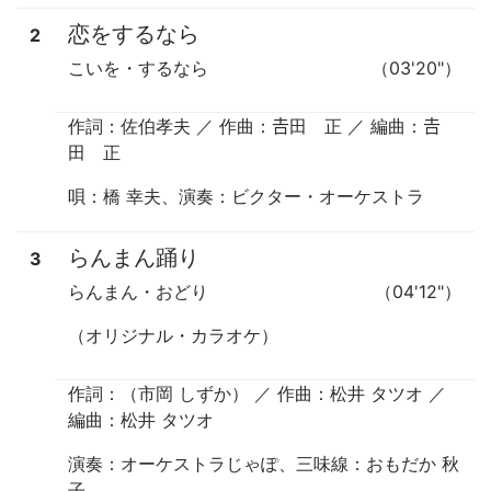
恋をするなら
2
こいを・するなら
（03'20"）
作詞：佐伯孝夫 ／ 作曲：𠮷田 正 ／ 編曲：𠮷
田 正
唄
：橋 幸夫、
演奏
：ビクター・オーケストラ
らんまん踊り
3
らんまん・おどり
（04'12"）
（オリジナル・カラオケ）
作詞：（市岡 しずか） ／ 作曲：松井 タツオ ／
編曲：松井 タツオ
演奏
：オーケストラじゃぽ、
三味線
：おもだか 秋
子