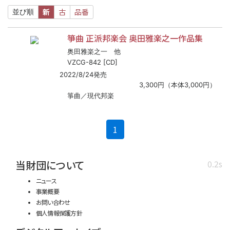
新
古
品番
並び順
箏曲 正派邦楽会 奥田雅楽之一作品集
奥田雅楽之一 他
VZCG-842 [CD]
2022/8/24発売
3,300円（本体3,000円）
箏曲／現代邦楽
(current)
1
当財団について
0.2s
ニュース
事業概要
お問い合わせ
個人情報保護方針