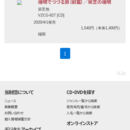
端唄でつづる旅（前篇）／栄芝の端唄
栄芝他
VZCG-827 [CD]
2020/4/1発売
1,540円（本体1,400円）
端唄
(current)
1
0.2s
当財団について
CD・DVDを探す
ニュース
ジャンル一覧から検索
事業概要
発売年月/番号から検索
お問い合わせ
人名一覧から検索
個人情報保護方針
オンラインストア
デジタルアーカイブ