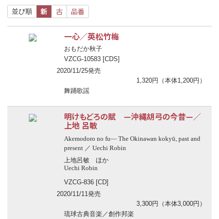
新
古
品番
並び順
一心／英松竹梅
おもだか秋子
VZCG-10583 [CDS]
2020/11/25発売
1,320円（本体1,200円）
舞踊歌謡
明けもどろの賦 —沖縄胡弓の今昔—／
上地 呂敏
Akemodoro no fu— The Okinawan kokyū, past and
present ／ Uechi Robin
上地呂敏 ほか
Uechi Robin
VZCG-836 [CD]
2020/11/11発売
3,300円（本体3,000円）
琉球古典音楽／創作邦楽