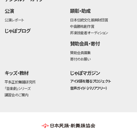
公演
顕彰・助成
公演レポート
日本伝統文化振興財団賞
中島勝祐創作賞
じゃぽブログ
邦楽技能者オーディション
賛助会員・寄付
賛助会員募集
寄付のお願い
キッズ・教材
じゃぽマガジン
アイヌ語を贈るプロジェクト
平多正於舞踊研究所
音声ガイド（バリアフリー）
「音楽劇」シリーズ
講習会のご案内