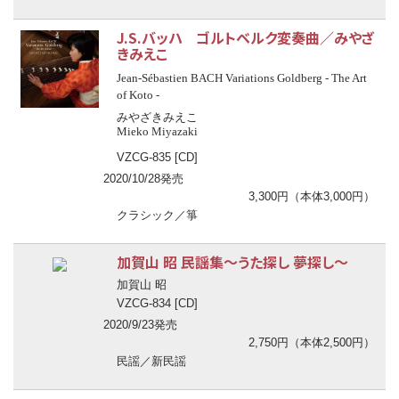
J.S.バッハ ゴルトベルク変奏曲／みやざ
きみえこ
Jean-Sébastien BACH Variations Goldberg - The Art
of Koto -
みやざきみえこ
Mieko Miyazaki
VZCG-835 [CD]
2020/10/28発売
3,300円（本体3,000円）
クラシック／箏
加賀山 昭 民謡集～うた探し 夢探し～
加賀山 昭
VZCG-834 [CD]
2020/9/23発売
2,750円（本体2,500円）
民謡／新民謡