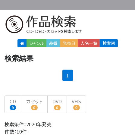
ジャンル
品番
発売日
人名
一覧
検索窓
検索結果
(current)
1
CD
カセット
DVD
VHS
9
0
0
0
検索条件：2020年発売
件数：10件