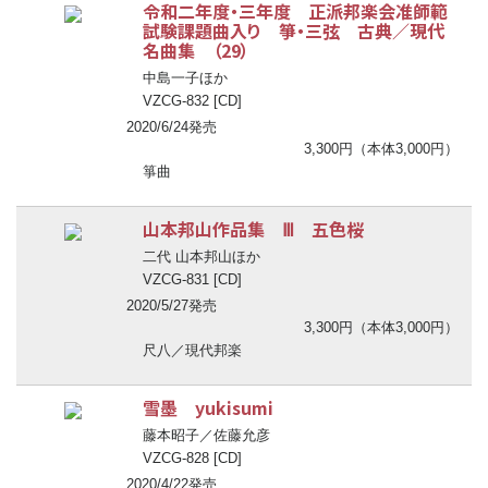
令和二年度・三年度 正派邦楽会准師範
試験課題曲入り 箏・三弦 古典／現代
名曲集 （29）
中島一子ほか
VZCG-832 [CD]
2020/6/24発売
3,300円（本体3,000円）
箏曲
山本邦山作品集 Ⅲ 五色桜
二代 山本邦山ほか
VZCG-831 [CD]
2020/5/27発売
3,300円（本体3,000円）
尺八／現代邦楽
雪墨 yukisumi
藤本昭子／佐藤允彦
VZCG-828 [CD]
2020/4/22発売