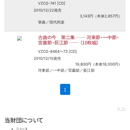
VZCG-741 [CD]
2010/12/22発売
3,143円（本体2,857円）
箏曲／現代邦楽
古曲の今 第二集
──
河東節・一中節・
宮薗節・荻江節
──
（10枚組）
〜
VZCG-8464
73 [CD]
2010/12/15発売
19,800円（本体18,000円）
河東節／一中節／宮薗節／荻江節
(current)
1
0.2s
当財団について
ニュース