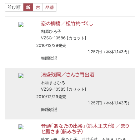
新
古
品番
並び順
恋の柳橋／松竹梅づくし
相原ひろ子
VZSG-10586 [カセット]
2010/12/29発売
1,257円（本体1,143円）
舞踊歌謡
清盛残照／さんさ門出酒
石垣まさひろ
VZSG-10585 [カセット]
2010/12/29発売
1,257円（本体1,143円）
舞踊歌謡
音頭「あなたの出番」（鈴木正夫他）／まり
と殿さま（藤みち子）
鈴木正夫、藤みち子、武花千草、石垣まさひろ、