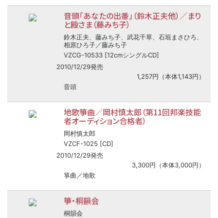
音頭「あなたの出番」（鈴木正夫他）／まり
と殿さま（藤みち子）
鈴木正夫、藤みち子、武花千草、石垣まさひろ、
相原ひろ子／藤みち子
VZCG-10533 [12cmシングルCD]
2010/12/29発売
1,257円（本体1,143円）
音頭
地歌箏曲／岡村慎太郎（第11回邦楽技能
者オーディション合格者）
岡村慎太郎
VZCF-1025 [CD]
2010/12/29発売
3,300円（本体3,000円）
箏曲／地歌
箏・桐韻会
桐韻会