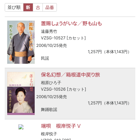
新
古
品番
並び順
置賜しょうがいな／野も山も
遠藤秀竹
VZSG-10527 [カセット]
2006/10/25発売
1,257円（本体1,143円）
民謡
保名幻想／箱根道中戻り旅
相原ひろ子
VZSG-10526 [カセット]
2006/10/25発売
1,257円（本体1,143円）
舞踊歌謡
端唄 根岸悦子 Ⅴ
根岸悦子