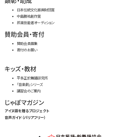
顕彰・助成
日本伝統文化振興財団賞
中島勝祐創作賞
邦楽技能者オーディション
賛助会員・寄付
賛助会員募集
寄付のお願い
キッズ・教材
平多正於舞踊研究所
「音楽劇」シリーズ
講習会のご案内
じゃぽマガジン
アイヌ語を贈るプロジェクト
音声ガイド（バリアフリー）