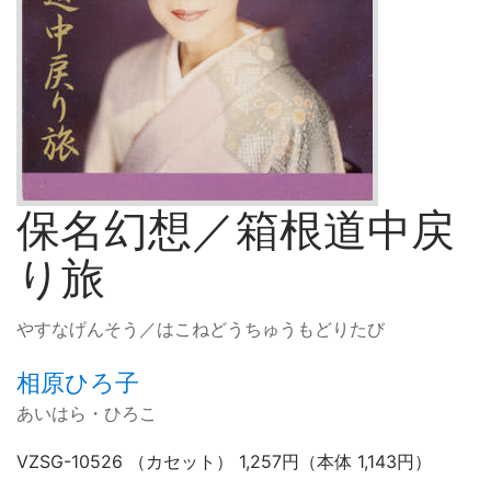
保名幻想／箱根道中戻
り旅
やすなげんそう／はこねどうちゅうもどりたび
相原ひろ子
あいはら・ひろこ
VZSG-10526 （カセット） 1,257円（本体 1,143円）