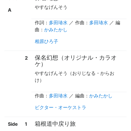
やすなげんそう
A
作詞：
多田瑃水
／ 作曲：
多田瑃水
／ 編
曲：
かみたかし
相原ひろ子
保名幻想（オリジナル・カラオ
2
ケ）
やすなげんそう（おりじなる・からお
け）
作曲：
多田瑃水
／ 編曲：
かみたかし
ビクター・オーケストラ
箱根道中戻り旅
Side
1