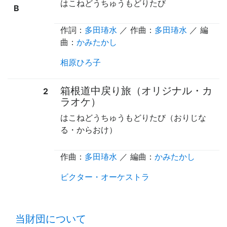
はこねどうちゅうもどりたび
B
作詞：
多田瑃水
／ 作曲：
多田瑃水
／ 編
曲：
かみたかし
相原ひろ子
箱根道中戻り旅（オリジナル・カ
2
ラオケ）
はこねどうちゅうもどりたび（おりじな
る・からおけ）
作曲：
多田瑃水
／ 編曲：
かみたかし
ビクター・オーケストラ
time:0.54 s
・
当財団について