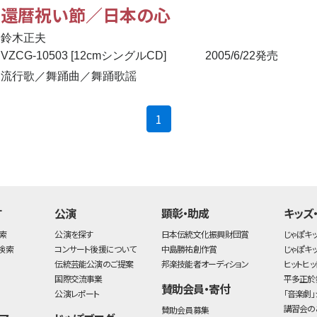
還暦祝い節／日本の心
鈴木正夫
VZCG-10503 [12cmシングルCD]
2005/6/22発売
流行歌／舞踊曲／舞踊歌謡
(current)
1
す
公演
顕彰・助成
キッズ
索
公演を探す
日本伝統文化振興財団賞
じゃぽキ
検索
コンサート後援について
中島勝祐創作賞
じゃぽキ
伝統芸能公演のご提案
邦楽技能者オーディション
ヒットヒッ
国際交流事業
平多正於
賛助会員・寄付
公演レポート
「音楽劇」
講習会の
賛助会員募集