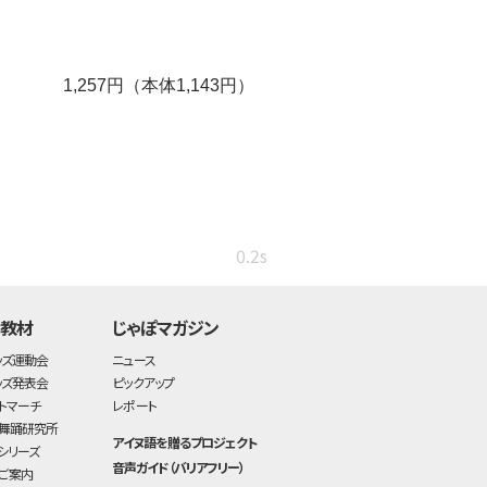
1,257円（本体1,143円）
0.2s
・教材
じゃぽマガジン
ッズ運動会
ニュース
ッズ発表会
ピックアップ
トマーチ
レポート
舞踊研究所
アイヌ語を贈るプロジェクト
シリーズ
音声ガイド（バリアフリー）
ご案内