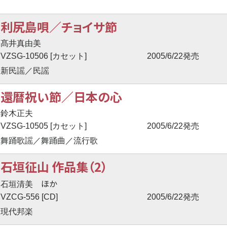
利尻島唄／チョイサ節
髙井真由美
VZSG-10506 [カセット]
2005/6/22発売
新民謡／民謡
還暦祝い節／日本の心
鈴木正夫
VZSG-10505 [カセット]
2005/6/22発売
舞踊歌謡／舞踊曲／流行歌
石垣征山 作品集（2）
ほか
石垣清美
VZCG-556 [CD]
2005/6/22発売
現代邦楽