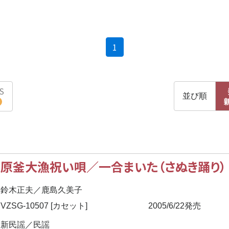
(current)
1
S
並び順
原釜大漁祝い唄／一合まいた（さぬき踊り）
鈴木正夫／鹿島久美子
VZSG-10507 [カセット]
2005/6/22発売
新民謡／民謡