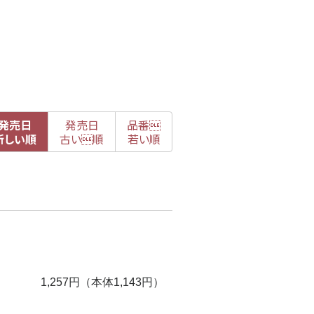
発売日
発売日
品番

新
しい順
古
い順
若い順
1,257円（本体1,143円）