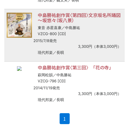
現代邦楽／義太夫／長唄
中島勝祐創作賞〈第四回〉文京坂名所踊図
～坂悠々（坂八景）
東音 赤星喜康／中島勝祐
VZCG-800 [CD]
2015/7/8発売
3,300円（本体3,000円）
現代邦楽／長唄
中島勝祐創作賞〈第三回〉 「花の寺」
萩岡松韻／中島勝祐
VZCG-796 [CD]
2014/11/19発売
3,300円（本体3,000円）
現代邦楽／長唄
(current)
1