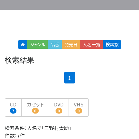
ジャンル
品番
発売日
人名
一覧
検索窓
検索結果
(current)
1
CD
カセット
DVD
VHS
7
0
0
0
検索条件：人名で「三野村太助」
件数：7件