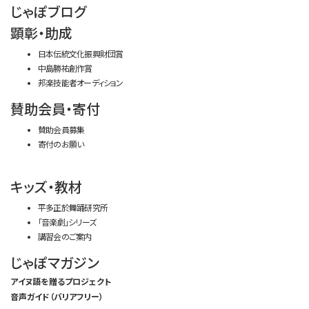
じゃぽブログ
顕彰・助成
日本伝統文化振興財団賞
中島勝祐創作賞
邦楽技能者オーディション
賛助会員・寄付
賛助会員募集
寄付のお願い
キッズ・教材
平多正於舞踊研究所
「音楽劇」シリーズ
講習会のご案内
じゃぽマガジン
アイヌ語を贈るプロジェクト
音声ガイド（バリアフリー）