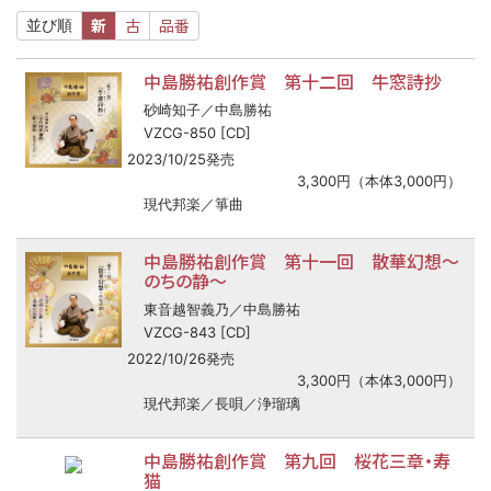
新
古
品番
並び順
中島勝祐創作賞 第十二回 牛窓詩抄
砂崎知子／中島勝祐
VZCG-850 [CD]
2023/10/25発売
3,300円（本体3,000円）
現代邦楽／箏曲
中島勝祐創作賞 第十一回 散華幻想～
のちの静～
東音越智義乃／中島勝祐
VZCG-843 [CD]
2022/10/26発売
3,300円（本体3,000円）
現代邦楽／長唄／浄瑠璃
中島勝祐創作賞 第九回 桜花三章・寿
猫