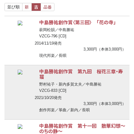
新
古
品番
並び順
中島勝祐創作賞〈第三回〉 「花の寺」
萩岡松韻／中島勝祐
VZCG-796 [CD]
2014/11/19発売
3,300円（本体3,000円）
現代邦楽／長唄
中島勝祐創作賞 第九回 桜花三章・寿
猫
野村祐子・新内多賀太夫／中島勝祐
VZCG-833 [CD]
2021/10/20発売
3,300円（本体3,000円）
創作邦楽／箏曲／新内／長唄
中島勝祐創作賞 第十一回 散華幻想～
のちの静～