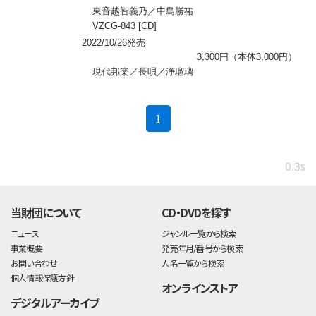
東音越智義乃／中島勝祐
VZCG-843 [CD]
2022/10/26発売
3,300円（本体3,000円）
現代邦楽／長唄／浄瑠璃
(current)
1
0.3s
当財団について
CD・DVDを探す
ニュース
ジャンル一覧から検索
事業概要
発売年月/番号から検索
お問い合わせ
人名一覧から検索
個人情報保護方針
オンラインストア
デジタルアーカイブ