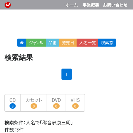
ジャンル
品番
発売日
人名
一覧
検索窓
検索結果
(current)
1
CD
カセット
DVD
VHS
3
0
0
0
検索条件：人名で「稀音家康三朗」
件数：3件