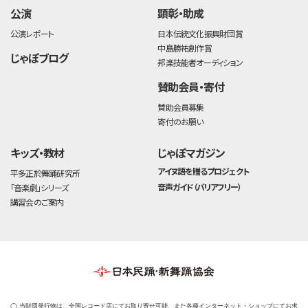
公演
顕彰・助成
公演レポート
日本伝統文化振興財団賞
中島勝祐創作賞
じゃぽブログ
邦楽技能者オーディション
賛助会員・寄付
賛助会員募集
寄付のお願い
キッズ・教材
じゃぽマガジン
アイヌ語を贈るプロジェクト
平多正於舞踊研究所
音声ガイド（バリアフリー）
「音楽劇」シリーズ
講習会のご案内
◯ 当財団発行物は、全国レコード店にてお取り寄せ可能、また各種インターネット・ショップにてお求