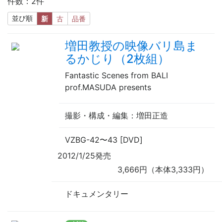
件数：2件
並び順
新
古
品番
増田教授の映像バリ島ま
るかじり（2枚組）
Fantastic Scenes from BALI
prof.MASUDA presents
撮影・構成・編集
：増田正造
VZBG-42
〜
43 [DVD]
2012/1/25発売
3,666円（本体3,333円）
ドキュメンタリー