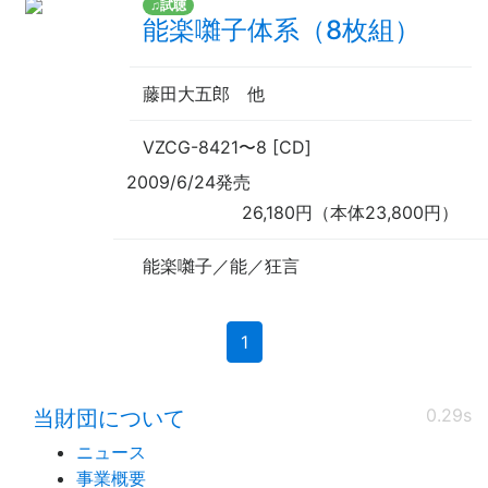
♫試聴
能楽囃子体系（8枚組）
藤田大五郎
他
VZCG-8421
〜
8 [CD]
2009/6/24発売
26,180円（本体23,800円）
能楽囃子／能／狂言
(current)
1
0.29s
当財団について
ニュース
事業概要