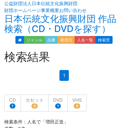
公益財団法人日本伝統文化振興財団
財団ホームページ
事業概要
お問い合わせ
日本伝統文化振興財団 作品
検索（CD・DVDを探す）
ジャンル
品番
発売日
人名
一覧
検索窓
検索結果
(current)
1
CD
カセット
DVD
VHS
1
0
1
0
検索条件：人名で「増田正造」