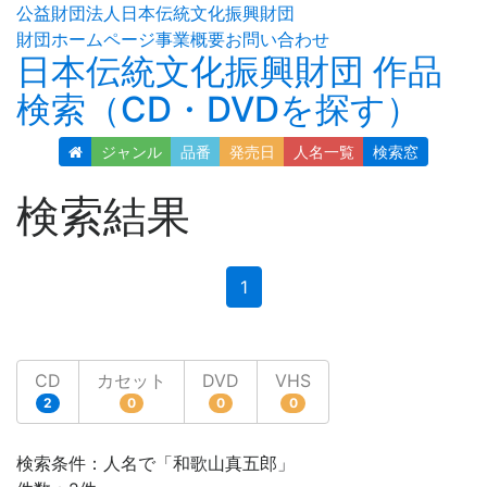
公益財団法人日本伝統文化振興財団
財団ホームページ
事業概要
お問い合わせ
日本伝統文化振興財団 作品
検索（CD・DVDを探す）
ジャンル
品番
発売日
人名
一覧
検索窓
検索結果
(current)
1
CD
カセット
DVD
VHS
2
0
0
0
検索条件：人名で「和歌山真五郎」