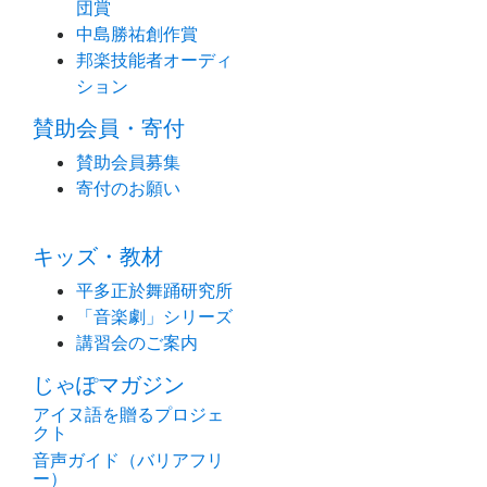
団賞
中島勝祐創作賞
邦楽技能者オーディ
ション
賛助会員・寄付
賛助会員募集
寄付のお願い
キッズ・教材
平多正於舞踊研究所
「音楽劇」シリーズ
講習会のご案内
じゃぽマガジン
アイヌ語を贈るプロジェ
クト
音声ガイド（バリアフリ
ー）