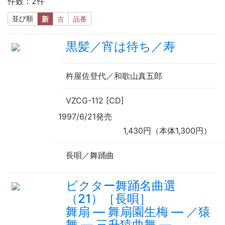
件数：2件
並び順
新
古
品番
黒髪／宵は待ち／寿
杵屋佐登代／和歌山真五郎
VZCG-112 [CD]
1997/6/21発売
1,430円（本体1,300円）
長唄／舞踊曲
ビクター舞踊名曲選
（21）［長唄］
舞扇
—
舞扇園生梅
—
／猿
舞
—
三升猿曲舞
—