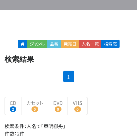
ジャンル
品番
発売日
人名
一覧
検索窓
検索結果
(current)
1
CD
カセット
DVD
VHS
2
0
0
0
検索条件：人名で「東明柳舟」
件数：2件