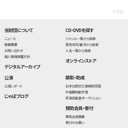
0.29s
当財団について
CD・DVDを探す
ニュース
ジャンル一覧から検索
事業概要
発売年月/番号から検索
お問い合わせ
人名一覧から検索
個人情報保護方針
オンラインストア
デジタルアーカイブ
公演
顕彰・助成
公演レポート
日本伝統文化振興財団賞
中島勝祐創作賞
じゃぽブログ
邦楽技能者オーディション
賛助会員・寄付
賛助会員募集
寄付のお願い