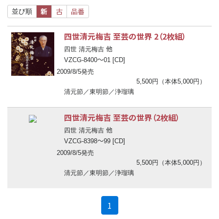
新
古
品番
並び順
四世清元梅吉 至芸の世界 2（2枚組）
他
四世 清元梅吉
〜
VZCG-8400
01 [CD]
2009/8/5発売
5,500円（本体5,000円）
清元節／東明節／浄瑠璃
四世清元梅吉 至芸の世界（2枚組）
他
四世 清元梅吉
〜
VZCG-8398
99 [CD]
2009/8/5発売
5,500円（本体5,000円）
清元節／東明節／浄瑠璃
(current)
1