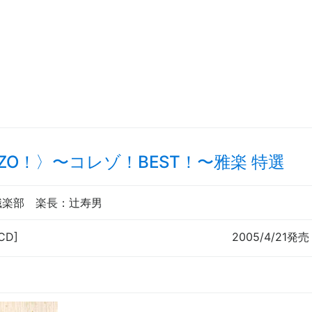
EZO！〉
〜
コレゾ！BEST！
〜
雅楽 特選
職楽部
楽長
：辻寿男
CD]
2005/4/21発売