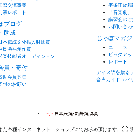
国際交流事業
平多正於舞
公演レポート
「音楽劇」
講習会のご
ぽブログ
お問い合わ
・助成
じゃぽマガジ
日本伝統文化振興財団賞
ニュース
中島勝祐創作賞
ピックアッ
邦楽技能者オーディション
レポート
会員・寄付
アイヌ語を贈る
賛助会員募集
音声ガイド（バ
寄付のお願い
また各種インターネット・ショップにてお求め頂けます。◯ 