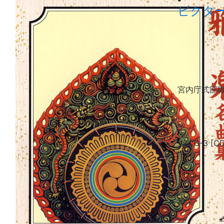
ビクター
宮内庁式部
VZCG-3 [CD
雅楽