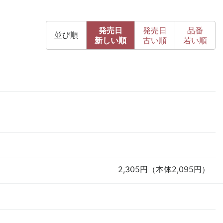
発売日
発売日
品番
並び順
新
しい順
古
い順
若い順
2,305円（本体2,095円）