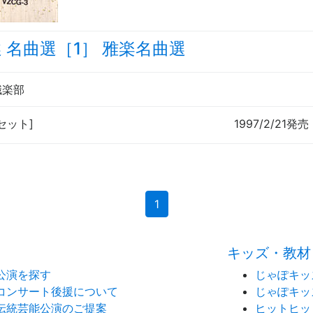
 名曲選［1］ 雅楽名曲選
職楽部
カセット]
1997/2/21発売
(current)
1
キッズ・教材
公演を探す
じゃぽキッ
コンサート後援について
じゃぽキッ
伝統芸能公演のご提案
ヒットヒッ