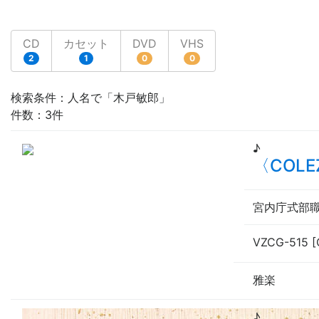
CD
カセット
DVD
VHS
2
1
0
0
検索条件：人名で「木戸敏郎」
件数：3件
♪
〈COL
宮内庁式部
VZCG-515 [
雅楽
♪