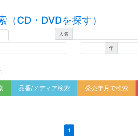
索（CD・DVDを探す）
人名
年
す。
索
品番/メディア検索
発売年月で検索
(current)
1