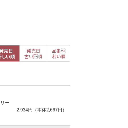
発売日
発売日
品番

新
しい順
古
い順
若い順
トリー
2,934円（本体2,667円）