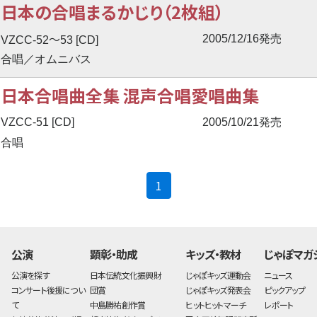
日本の合唱まるかじり（2枚組）
〜
2005/12/16発売
VZCC-52
53 [CD]
合唱／オムニバス
日本合唱曲全集 混声合唱愛唱曲集
VZCC-51 [CD]
2005/10/21発売
合唱
(current)
1
公演
顕彰・助成
キッズ・教材
じゃぽマガ
公演を探す
日本伝統文化振興財
じゃぽキッズ運動会
ニュース
コンサート後援につい
団賞
じゃぽキッズ発表会
ピックアップ
て
中島勝祐創作賞
ヒットヒットマーチ
レポート