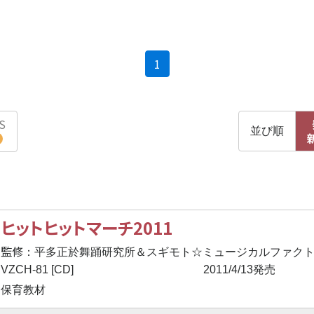
(current)
1
S
並び順
ヒットヒットマーチ2011
監修
：平多正於舞踊研究所＆スギモト☆ミュージカルファク
VZCH-81 [CD]
2011/4/13発売
保育教材