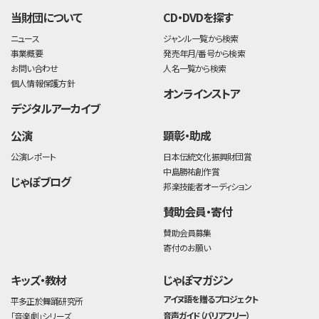
当財団について
CD・DVDを探す
ニュース
ジャンル一覧から検索
事業概要
発売年月/番号から検索
お問い合わせ
人名一覧から検索
個人情報保護方針
オンラインストア
デジタルアーカイブ
公演
顕彰・助成
公演レポート
日本伝統文化振興財団賞
中島勝祐創作賞
じゃぽブログ
邦楽技能者オーディション
賛助会員・寄付
賛助会員募集
寄付のお願い
キッズ・教材
じゃぽマガジン
アイヌ語を贈るプロジェクト
平多正於舞踊研究所
音声ガイド（バリアフリー）
「音楽劇」シリーズ