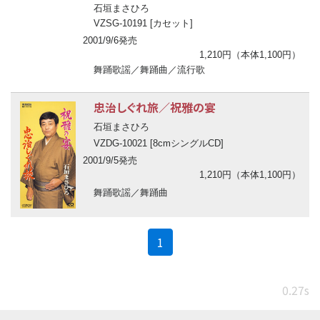
石垣まさひろ
VZSG-10191 [カセット]
2001/9/6発売
1,210円（本体1,100円）
舞踊歌謡／舞踊曲／流行歌
忠治しぐれ旅／祝雅の宴
石垣まさひろ
VZDG-10021 [8cmシングルCD]
2001/9/5発売
1,210円（本体1,100円）
舞踊歌謡／舞踊曲
(current)
1
0.27s