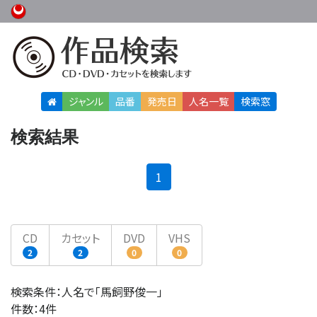
ジャンル
品番
発売日
人名
一覧
検索窓
検索結果
(current)
1
CD
カセット
DVD
VHS
2
2
0
0
検索条件：人名で「馬飼野俊一」
件数：4件