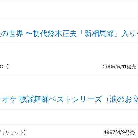
夫の世界
〜
初代鈴木正夫「新相馬節」入り
[CD]
2005/5/11発売
ラオケ 歌謡舞踊ベストシリーズ（涙のお
57 [カセット]
1997/4/9発売