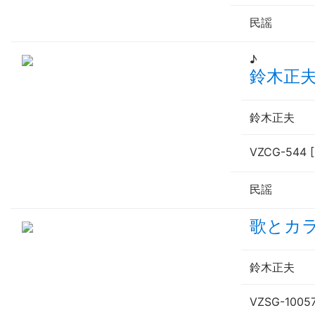
民謡
♪
鈴木正
鈴木正夫
VZCG-544 
民謡
歌とカ
鈴木正夫
VZSG-100