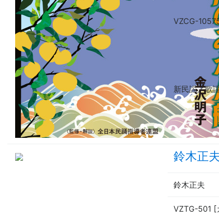
VZCG-10575
新民謡／歌
鈴木正
鈴木正夫
VZTG-501