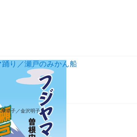
マ踊り／瀬戸のみかん船
多摩幸子／金沢明子