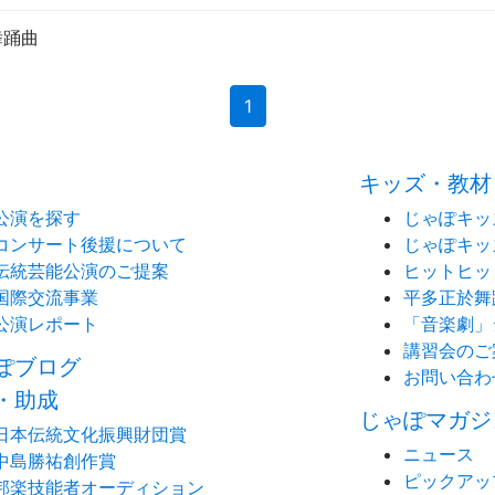
舞踊曲
(current)
1
キッズ・教材
公演を探す
じゃぽキッ
コンサート後援について
じゃぽキッ
伝統芸能公演のご提案
ヒットヒッ
国際交流事業
平多正於舞
公演レポート
「音楽劇」
講習会のご
ぽブログ
お問い合わ
・助成
じゃぽマガジ
日本伝統文化振興財団賞
ニュース
中島勝祐創作賞
ピックアッ
邦楽技能者オーディション