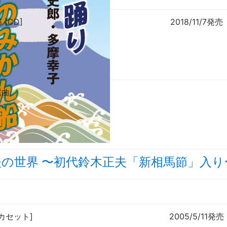
 [CD]
2018/11/7発売
謡曲
夫の世界
〜
初代鈴木正夫「新相馬節」入り
 [カセット]
2005/5/11発売