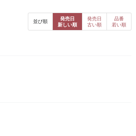
発売日
発売日
品番
並び順
新
しい順
古
い順
若い順