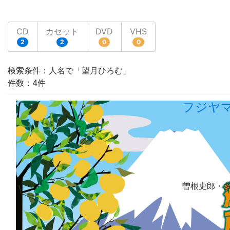
CD
カセット
DVD
VHS
2
2
0
0
検索条件：人名で「望月ひろむ」
件数：4件
フジヤ
曽根史郎・