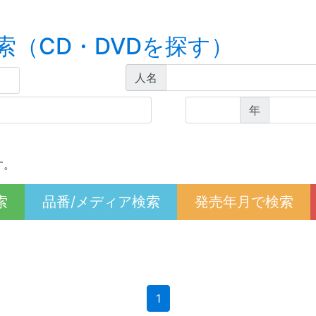
索（CD・DVDを探す）
人名
年
す。
索
品番/メディア検索
発売年月で検索
(current)
1