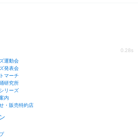
0.28s
ズ運動会
ズ発表会
トマーチ
踊研究所
シリーズ
案内
せ・販売特約店
ン
プ