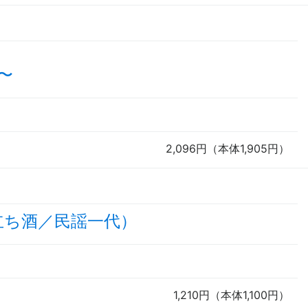
〜
2,096円（本体1,905円）
立ち酒／民謡一代）
1,210円（本体1,100円）