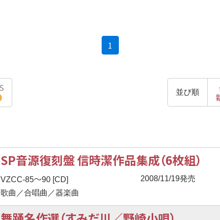
(current)
1
S
並び順
SP音源復刻盤 信時潔作品集成（6枚組）
〜
2008/11/19発売
VZCC-85
90 [CD]
歌曲／合唱曲／器楽曲
舞踊名作選（すみだ川／野崎小唄）