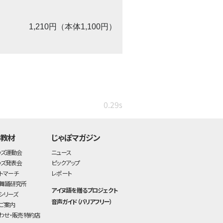
1,210円（本体1,100円）
0.29s
・教材
じゃぽマガジン
ッズ運動会
ニュース
ッズ発表会
ピックアップ
トマーチ
レポート
舞踊研究所
アイヌ語を贈るプロジェクト
シリーズ
音声ガイド（バリアフリー）
ご案内
わせ・販売特約店