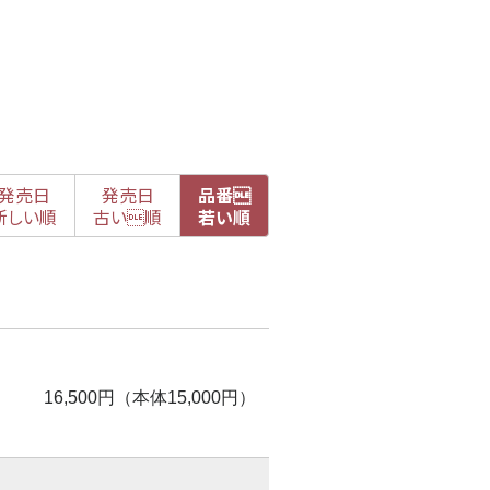
発売日
発売日
品番

新
しい順
古
い順
若い順
16,500円（本体15,000円）