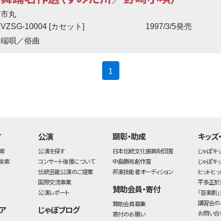
市丸
VZSG-10004 [カセット]
1997/3/5発売
端唄／俗曲
(current)
1
す
公演
顕彰・助成
キッズ
索
公演を探す
日本伝統文化振興財団賞
じゃぽキ
検索
コンサート後援について
中島勝祐創作賞
じゃぽキ
伝統芸能公演のご提案
邦楽技能者オーディション
ヒットヒッ
国際交流事業
平多正於
賛助会員・寄付
公演レポート
「音楽劇」
講習会の
賛助会員募集
ア
じゃぽブログ
お問い合
寄付のお願い